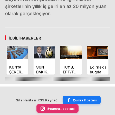
şirketlerinin yıllık iş geliri en az 20 milyon yuan
olarak gerçekleşiyor.
İLGILI HABERLER
KONYA
SON
TCMB,
Edirne'de
ŞEKER
DAKİKA
EFT/FAST
buğday
YILLIK 7
HABERİ:
işlemleri
ve arpa
BİN 500
Yeni
için
ekim
TON
Merkez
fazla
sezonu
ÇİKOLATALI
Bankası
ücret
sona
ÜRÜN
Başkanı
uygulamasını
erdi
Site Haritası
RSS Kaynağı
Çumra Postası
ÜRETİLECEK
Fatih
kaldırdı
Karahan
@cumra_postasi
oldu