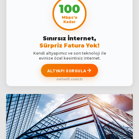
100
Mbps'e
Kadar
Sınırsız İnternet,
Sürpriz Fatura Yok!
Kendi altyapımız ve son teknoloji ile
evinize özel kesintisiz internet.
ALTYAPI SORGULA
netwifi.com.tr