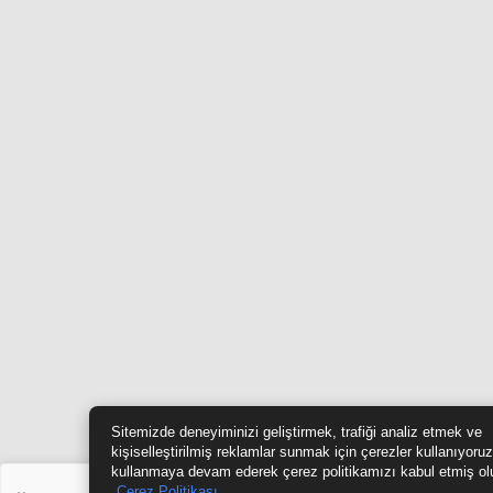
Sitemizde deneyiminizi geliştirmek, trafiği analiz etmek ve
kişiselleştirilmiş reklamlar sunmak için çerezler kullanıyoruz
kullanmaya devam ederek çerez politikamızı kabul etmiş ol
Çerez Politikası