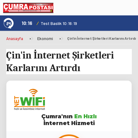
10:16
/
1
Test Baslik 10:16:19
Anasayfa
»
Ekonomi
»
Çin'in İnternet Şirketleri Karlarını Artırdı
Çin'in İnternet Şirketleri
Karlarını Artırdı
Çumra'nın
En Hızlı
İnternet Hizmeti