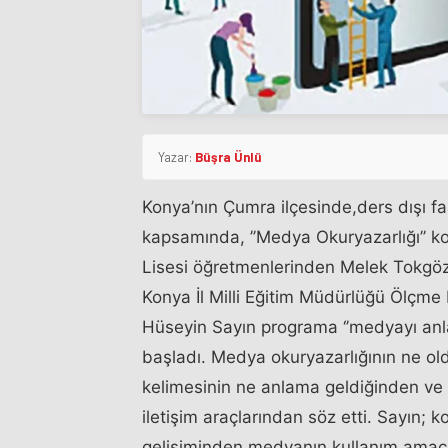
Yazar:
Büşra Ünlü
Konya’nın Çumra ilçesinde,ders dışı fa
kapsamında, ’’Medya Okuryazarlığı’’ 
Lisesi öğretmenlerinden Melek Tokgö
Konya İl Milli Eğitim Müdürlüğü Ölçm
Hüseyin Sayın programa ‘’medyayı anlam
başladı. Medya okuryazarlığının ne o
kelimesinin ne anlama geldiğinden ve n
iletişim araçlarından söz etti. Sayın;
gelişiminden,medyanın kullanım amaçla