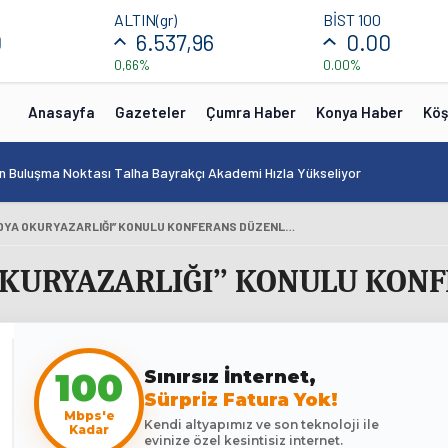
ALTIN(gr)
BİST 100
0
6.537,96
0.00
0,66%
0.00%
Anasayfa
Gazeteler
Çumra Haber
Konya Haber
Köş
in Buluşma Noktası Talha Bayrakçı Akademi Hızla Yükseliyor
ÇUMRA’DA ‘’MEDYA OKURYAZARLIĞI’’ KONULU KONFERANS DÜZENLENDİ
OKURYAZARLIĞI’’ KONULU KON
100
Sınırsız İnternet,
Sürpriz Fatura Yok!
Mbps'e
Kendi altyapımız ve son teknoloji ile
Kadar
evinize özel kesintisiz internet.