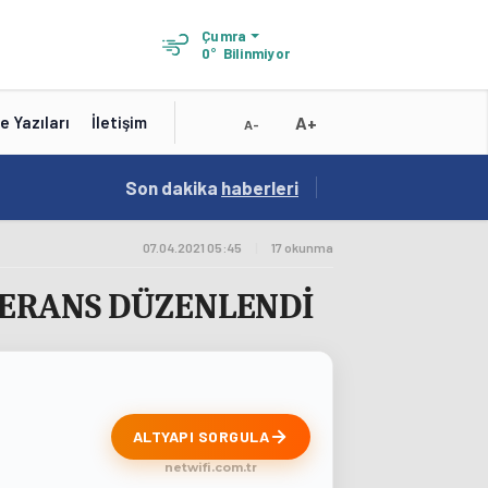
Çumra
0°
Bilinmiyor
A+
e Yazıları
İletişim
A-
18:56
Son dakika
/
haberleri
Karatay Belediye Başkanı Kılca Yeni Projeleri
07.04.2021 05:45
|
17 okunma
FERANS DÜZENLENDİ
ALTYAPI SORGULA
netwifi.com.tr