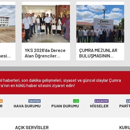
YKS 2026'da Derece
ÇUMRA MEZUNLAR
sesi
Alan Öğrenciler
BULUŞMASININ
 Sona
Çumra İlçe Milli
İKİNCİ HAFTASINDA
Eğitim Müdürünü
MEZUNLAR BİR
Ziyaret Etti
ARAYA GELDİ
 haberleri, son dakika gelişmeleri, siyaset ve güncel olaylar Çumra
a'nın en köklü haber sitesini ziyaret edin!
ÜK
TAHMİNİ
LİG
EKONOMİ
E
ER
HAVA DURUMU
PUAN DURUMU
HISSELER
PARI
AÇIK SERVİSLER
KUR