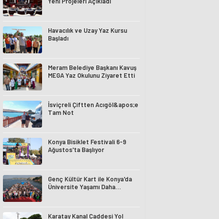
Yeni Projeleri Açıkladı
Havacılık ve Uzay Yaz Kursu
Başladı
Meram Belediye Başkanı Kavuş
MEGA Yaz Okulunu Ziyaret Etti
İsviçreli Çiftten Acıgöl&apos;e
Tam Not
Konya Bisiklet Festivali 6-9
Ağustos'ta Başlıyor
Genç Kültür Kart ile Konya'da
Üniversite Yaşamı Daha
Avantajlı
Karatay Kanal Caddesi Yol