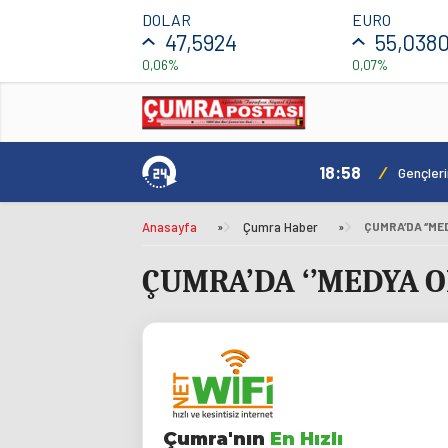
DOLAR
EURO
47,5924
55,038
0,06%
0,07%
18:58
/
ılacak
Gençler
Anasayfa
»
Çumra Haber
»
ÇUMRA’DA ‘’MEDYA 
Çumra'nın
En Hızlı