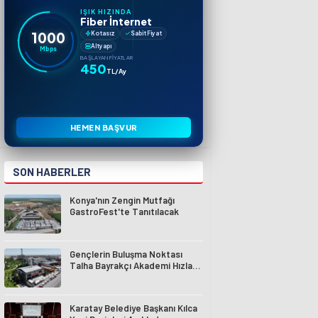
IŞIK HIZINDA
Fiber İnternet
1000
Kotasız
Sabit Fiyat
Altyapı
Mbps
BAŞLAYAN FIYATLAR
450
TL/Ay
HEMEN BAŞVUR
SON HABERLER
Konya'nın Zengin Mutfağı
GastroFest'te Tanıtılacak
Gençlerin Buluşma Noktası
Talha Bayrakçı Akademi Hızla
Yükseliyor
Karatay Belediye Başkanı Kılca