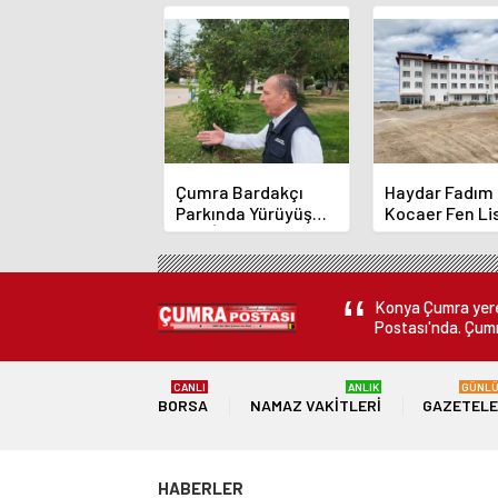
Çumra Bardakçı
Haydar Fadım
Parkında Yürüyüş
Kocaer Fen Li
Yolu İçin Çalışmalar
Pansiyonunda
Sürüyor
Gelindi
Konya Çumra yerel
Postası'nda. Çumr
CANLI
ANLIK
GÜNL
BORSA
NAMAZ VAKITLERI
GAZETEL
HABERLER