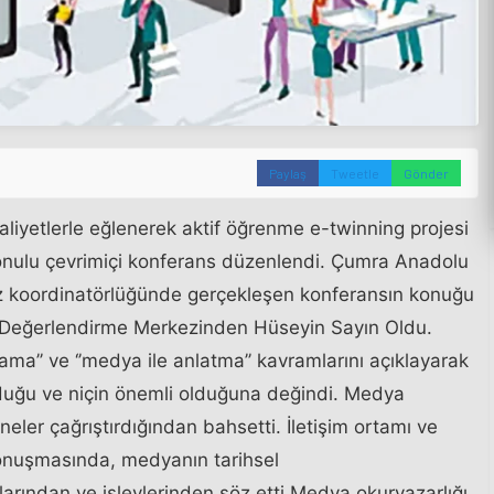
Paylaş
Tweetle
Gönder
aliyetlerle eğlenerek aktif öğrenme e-twinning projesi
konulu çevrimiçi konferans düzenlendi. Çumra Anadolu
z koordinatörlüğünde gerçekleşen konferansın konuğu
e Değerlendirme Merkezinden Hüseyin Sayın Oldu.
a’’ ve ‘’medya ile anlatma’’ kavramlarını açıklayarak
lduğu ve niçin önemli olduğuna değindi. Medya
eler çağrıştırdığından bahsetti. İletişim ortamı ve
 konuşmasında, medyanın tarihsel
rından ve işlevlerinden söz etti.Medya okuryazarlığı