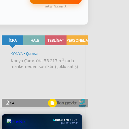
netwifi.com.tr
0850 420 50 75
plusnet.com.tr