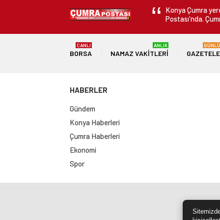
Konya Çumra yerel
Postası'nda. Çumr
CANLI
ANLIK
GÜNL
BORSA
NAMAZ VAKITLERI
GAZETEL
HABERLER
Gündem
Konya Haberleri
Çumra Haberleri
Ekonomi
Spor
Sit
Sitemizde