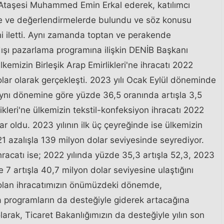
 Ataşesi Muhammed Emin Erkal ederek, katılımcı
rme ve değerlendirmelerde bulundu ve söz konusu
i iletti. Aynı zamanda toptan ve perakende
 dışı pazarlama programına ilişkin DENİB Başkanı
kemizin Birleşik Arap Emirlikleri'ne ihracatı 2022
dolar olarak gerçekleşti. 2023 yılı Ocak Eylül döneminde
 aynı dönemine göre yüzde 36,5 oranında artışla 3,5
likleri'ne ülkemizin tekstil-konfeksiyon ihracatı 2022
r oldu. 2023 yılının ilk üç çeyreğinde ise ülkemizin
1 azalışla 139 milyon dolar seviyesinde seyrediyor.
 ihracatı ise; 2022 yılında yüzde 35,3 artışla 52,3, 2023
 7 artışla 40,7 milyon dolar seviyesine ulaştığını
ne olan ihracatımızın önümüzdeki dönemde,
ma programların da desteğiyle giderek artacağına
 olarak, Ticaret Bakanlığımızın da desteğiyle yılın son