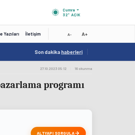
Çumra
32°
AÇIK
A+
e Yazıları
İletişim
A-
15:41
Son dakika
/
haberleri
Test
27.10.2023 05:12
|
16 okunma
 pazarlama programı
ALTYAPI SORGULA