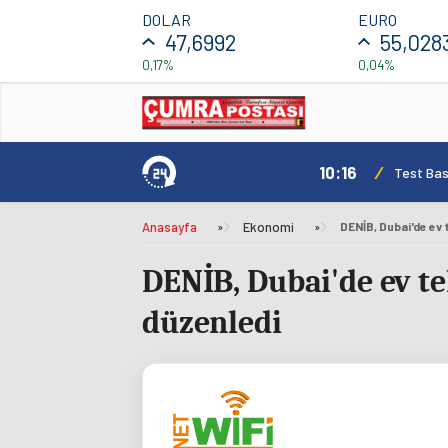
DOLAR
EURO
47,6992
55,028
0,17%
0,04%
10:16
/
Test Basl
Anasayfa
»
Ekonomi
»
DENİB, Dubai'de ev t
düzenledi