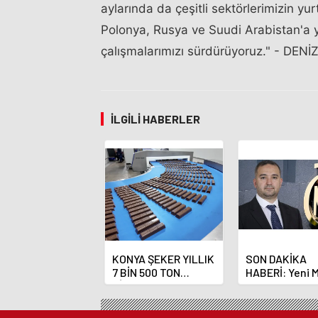
aylarında da çeşitli sektörlerimizin yurt
Polonya, Rusya ve Suudi Arabistan'a yö
çalışmalarımızı sürdürüyoruz." - DENİZ
İLGILI HABERLER
KONYA ŞEKER YILLIK
SON DAKİKA
7 BİN 500 TON
HABERİ: Yeni 
ÇİKOLATALI ÜRÜN
Bankası Başka
ÜRETİLECEK
Fatih Karahan