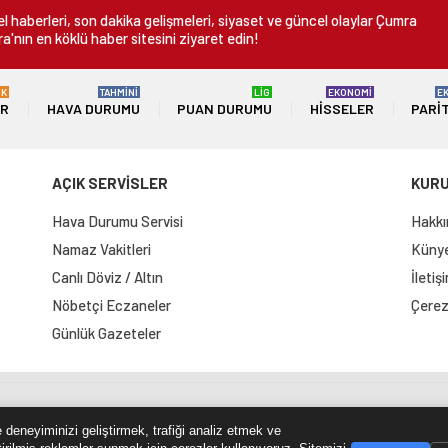
 haberleri, son dakika gelişmeleri, siyaset ve güncel olaylar Çumra
a'nın en köklü haber sitesini ziyaret edin!
ÜK
TAHMİNİ
LİG
EKONOMİ
E
ER
HAVA DURUMU
PUAN DURUMU
HISSELER
PARI
AÇIK SERVİSLER
KUR
Hava Durumu Servisi
Hakkı
Namaz Vakitleri
Künye 
Canlı Döviz / Altın
İletiş
Nöbetçi Eczaneler
Çerez 
Günlük Gazeteler
e Haritası
RSS Kaynağı
Çumra Postası
@cumra_posta
 deneyiminizi geliştirmek, trafiği analiz etmek ve