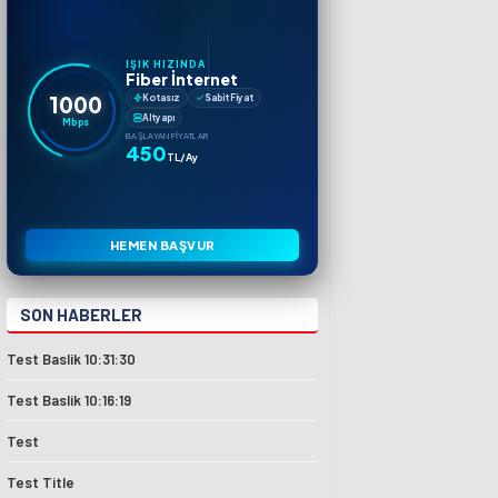
IŞIK HIZINDA
Fiber İnternet
1000
Kotasız
Sabit Fiyat
Altyapı
Mbps
BAŞLAYAN FIYATLAR
450
TL/Ay
HEMEN BAŞVUR
SON HABERLER
Test Baslik 10:31:30
Test Baslik 10:16:19
Test
Test Title