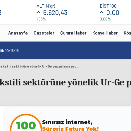
ALTIN(gr)
BİST 100
3
6.620,43
0.00
1,98%
0.00%
Anasayfa
Gazeteler
Çumra Haber
Konya Haber
Köş
ik 10:16:19
DENİB, Dubai'de ev tekstili sektörüne yönelik Ur-Ge pazarlama programı düzenledi
ekstili sektörüne yönelik Ur-Ge
Sınırsız İnternet,
100
Sürpriz Fatura Yok!