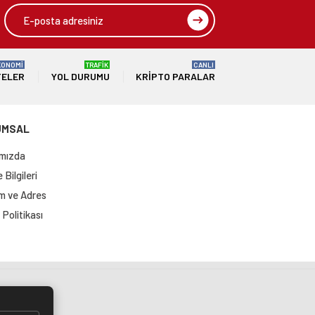
KONOMİ
TRAFİK
CANLI
TELER
YOL DURUMU
KRIPTO PARALAR
UMSAL
mızda
Bilgileri
im ve Adres
Politikası
si