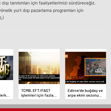
 dışı tanıtımları için faaliyetlerimizi sürdüreceğiz.
nelik yurt dışı pazarlama programları için
Lİ
TCMB, EFT/FAST
Edirne'de buğday ve
Merkez
işlemleri için fazla
arpa ekim sezonu
nı
ücret uygulamasını
sona erdi
 oldu
kaldırdı