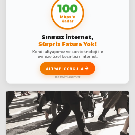
100
Mbps'e
Kadar
Sınırsız İnternet,
Sürpriz Fatura Yok!
Kendi altyapımız ve son teknoloji ile
evinize özel kesintisiz internet.
ALTYAPI SORGULA
netwifi.com.tr