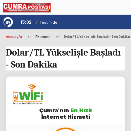
15:02
/
1
Test Title
Anasayfa
»
Ekonomi
»
Dolar/TL Yükselişle Başladı - Son Dakika
Dolar/TL Yükselişle Başladı
- Son Dakika
Çumra'nın
En Hızlı
İnternet Hizmeti