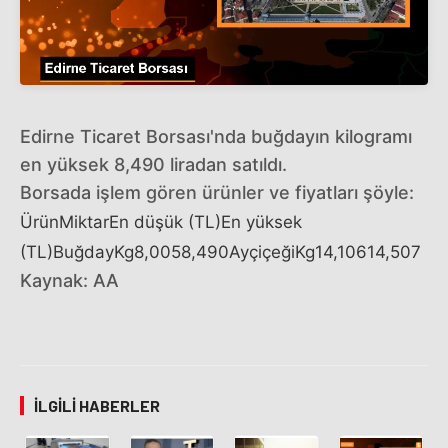
Edirne Ticaret Borsası'nda buğdayın kilogramı
en yüksek 8,490 liradan satıldı.
Borsada işlem gören ürünler ve fiyatları şöyle:
ÜrünMiktarEn düşük (TL)En yüksek
(TL)BuğdayKg8,0058,490AyçiçeğiKg14,10614,507
Kaynak: AA
İLGILI HABERLER