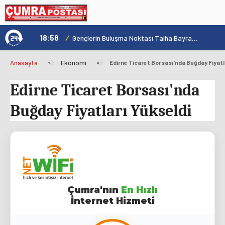
18:58
/
1
Konya'nın Zengin Mutfağı GastroFest'te Tanıtılacak
Gençlerin Buluşma Noktası Talha Bayrakçı Akademi Hızla Yükseliyor
Anasayfa
»
Ekonomi
»
Edirne Ticaret Borsası'nda Buğday Fiyatl
Edirne Ticaret Borsası'nda
Buğday Fiyatları Yükseldi
Çumra'nın
En Hızlı
İnternet Hizmeti