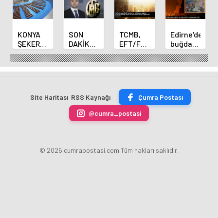
KONYA
SON
TCMB,
Edirne'de
ŞEKER
DAKİKA
EFT/FAST
buğday
YILLIK 7
HABERİ:
işlemleri
ve arpa
BİN 500
Yeni
için
ekim
TON
Merkez
fazla
sezonu
ÇİKOLATALI
Bankası
ücret
sona
ÜRÜN
Başkanı
uygulamasını
erdi
Site Haritası
RSS Kaynağı
Çumra Postası
ÜRETİLECEK
Fatih
kaldırdı
Karahan
@cumra_postasi
oldu
© 2026 cumrapostasi.com Tüm hakları saklıdır.