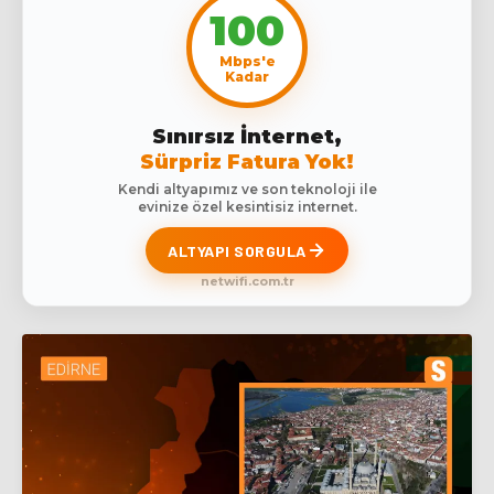
100
Mbps'e
Kadar
Sınırsız İnternet,
Sürpriz Fatura Yok!
Kendi altyapımız ve son teknoloji ile
evinize özel kesintisiz internet.
ALTYAPI SORGULA
netwifi.com.tr