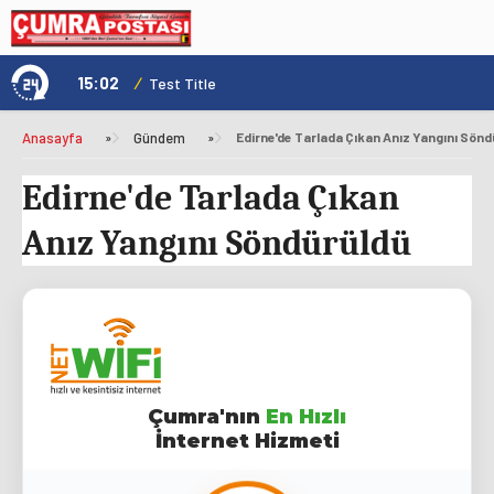
15:02
/
1
Test Title
Anasayfa
»
Gündem
»
Edirne'de Tarlada Çıkan Anız Yangını Sönd
Edirne'de Tarlada Çıkan
Anız Yangını Söndürüldü
Çumra'nın
En Hızlı
İnternet Hizmeti