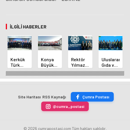
İLGILI HABERLER
Kerkük
Konya
Rektör
Uluslararası
Türk
Büyükşehir'den
Yılmaz
Gıda ve
Dünyası
Alanya
ve
İnovasyon
Belediyeler
Yangınına
Akademisyenler
Forumu
Birliği
Destek
2.
Selçuklu'da
Üyesi
İletişim
Başladı
Oldu
Şurasında
Site Haritası
RSS Kaynağı
Çumra Postası
@cumra_postasi
© 2026 cumrapostasi.com Tüm hakları saklıdır.