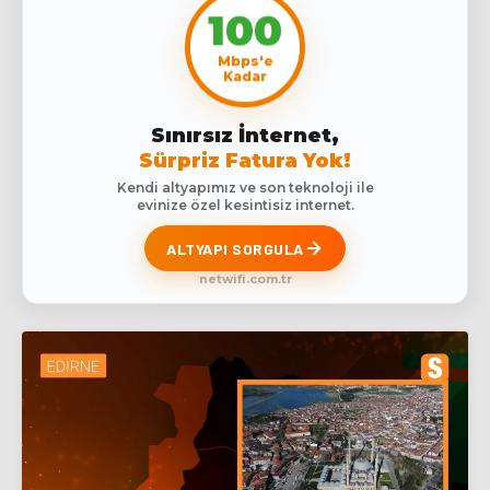
100
Mbps'e
Kadar
Sınırsız İnternet,
Sürpriz Fatura Yok!
Kendi altyapımız ve son teknoloji ile
evinize özel kesintisiz internet.
ALTYAPI SORGULA
netwifi.com.tr