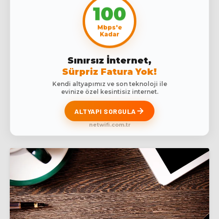
100
Mbps'e
Kadar
Sınırsız İnternet,
Sürpriz Fatura Yok!
Kendi altyapımız ve son teknoloji ile
evinize özel kesintisiz internet.
ALTYAPI SORGULA
netwifi.com.tr