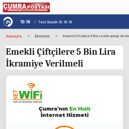
10:16
/
1
Test Baslik 10:16:19
Anasayfa
»
Ekonomi
»
Emekli Çiftçilere 5 Bin Lira İkramiye Veril
Emekli Çiftçilere 5 Bin Lira
İkramiye Verilmeli
Çumra'nın
En Hızlı
İnternet Hizmeti