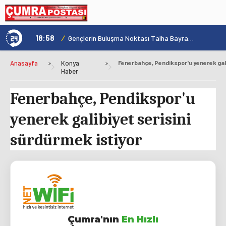
18:58
/
1
Konya'nın Zengin Mutfağı GastroFest'te Tanıtılacak
Gençlerin Buluşma Noktası Talha Bayrakçı Akademi Hızla Yükseliyor
Anasayfa
»
Konya
»
Haber
Fenerbahçe, Pendikspor'u
yenerek galibiyet serisini
sürdürmek istiyor
Çumra'nın
En Hızlı