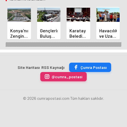
Konya'nın
Gençlerin
Karatay
Havacılık
Zengin
Buluşma
Belediye
ve Uzay
Mutfağı
Noktası
Başkanı
Yaz
GastroFest'te
Talha
Kılca
Kursu
Tanıtılacak
Bayrakçı
Yeni
Başladı
Akademi
Projeleri
Hızla
Açıkladı
Site Haritası
RSS Kaynağı
Çumra Postası
Yükseliyor
@cumra_postasi
© 2026 cumrapostasi.com Tüm hakları saklıdır.