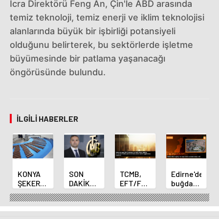
İcra Direktörü Feng An, Çin'le ABD arasında
temiz teknoloji, temiz enerji ve iklim teknolojisi
alanlarında büyük bir işbirliği potansiyeli
olduğunu belirterek, bu sektörlerde işletme
büyümesinde bir patlama yaşanacağı
öngörüsünde bulundu.
İLGILI HABERLER
KONYA
SON
TCMB,
Edirne'de
ŞEKER
DAKİKA
EFT/FAST
buğday
YILLIK 7
HABERİ:
işlemleri
ve arpa
BİN 500
Yeni
için
ekim
TON
Merkez
fazla
sezonu