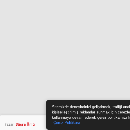
Sitemizde deneyiminizi geliştirmek, trafiği ana
kişiselleştirilmiş reklamlar sunmak için çerezle
kullanmaya devam ederek çerez politikamızı k
Çerez Politikası
Yazar:
Büşra Ünlü