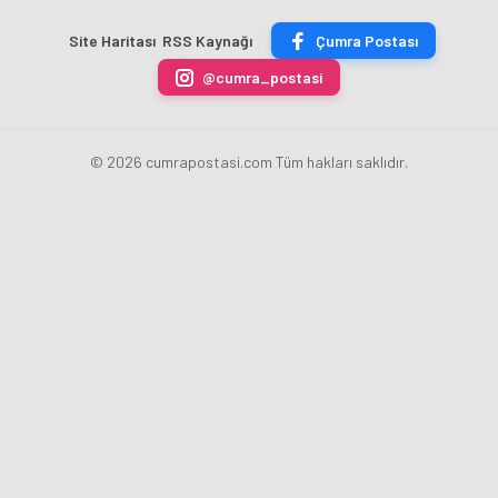
ÇİKOLATALI
Bankası
ücret
sona
ÜRÜN
Başkanı
uygulamasını
erdi
Site Haritası
RSS Kaynağı
Çumra Postası
ÜRETİLECEK
Fatih
kaldırdı
Karahan
@cumra_postasi
oldu
© 2026 cumrapostasi.com Tüm hakları saklıdır.