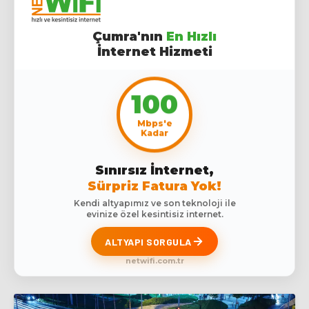
Çumra'nın
En Hızlı
İnternet Hizmeti
100
Mbps'e
Kadar
Sınırsız İnternet,
Sürpriz Fatura Yok!
Kendi altyapımız ve son teknoloji ile
evinize özel kesintisiz internet.
ALTYAPI SORGULA
netwifi.com.tr