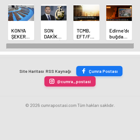
KONYA
SON
TCMB,
Edirne'de
ŞEKER
DAKİKA
EFT/FAST
buğday
YILLIK 7
HABERİ:
işlemleri
ve arpa
BİN 500
Yeni
için
ekim
TON
Merkez
fazla
sezonu
ÇİKOLATALI
Bankası
ücret
sona
ÜRÜN
Başkanı
uygulamasını
erdi
Site Haritası
RSS Kaynağı
Çumra Postası
ÜRETİLECEK
Fatih
kaldırdı
Karahan
@cumra_postasi
oldu
© 2026 cumrapostasi.com Tüm hakları saklıdır.