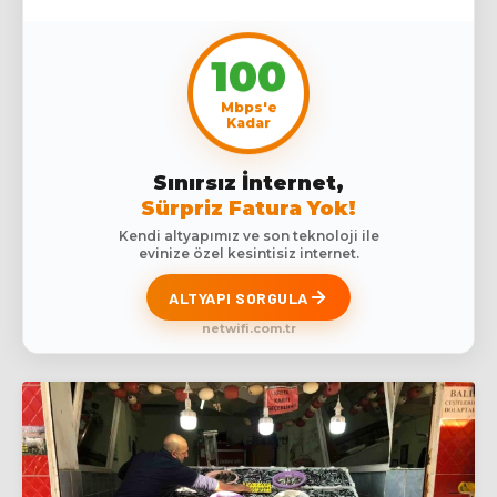
100
Mbps'e
Kadar
Sınırsız İnternet,
Sürpriz Fatura Yok!
Kendi altyapımız ve son teknoloji ile
evinize özel kesintisiz internet.
ALTYAPI SORGULA
netwifi.com.tr