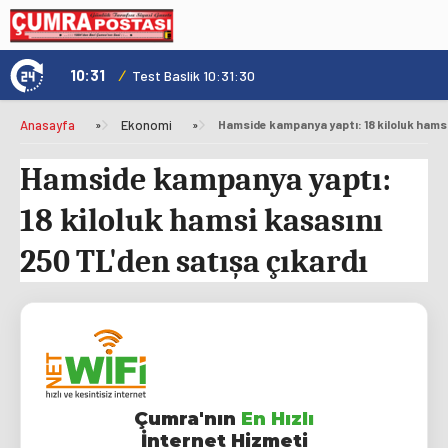
10:16
/
1
Test Baslik 10:16:19
Anasayfa
»
Ekonomi
»
Hamside kampanya yaptı:
18 kiloluk hamsi kasasını
250 TL'den satışa çıkardı
Çumra'nın
En Hızlı
İnternet Hizmeti