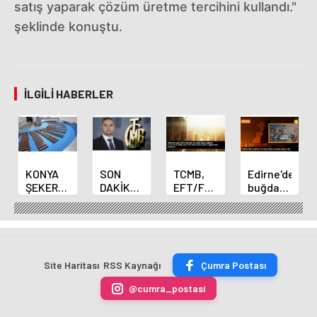
satış yaparak çözüm üretme tercihini kullandı."
şeklinde konuştu.
İLGILI HABERLER
KONYA
SON
TCMB,
Edirne'de
ŞEKER
DAKİKA
EFT/FAST
buğday
YILLIK 7
HABERİ:
işlemleri
ve arpa
BİN 500
Yeni
için
ekim
TON
Merkez
fazla
sezonu
ÇİKOLATALI
Bankası
ücret
sona
ÜRÜN
Başkanı
uygulamasını
erdi
Site Haritası
RSS Kaynağı
Çumra Postası
ÜRETİLECEK
Fatih
kaldırdı
Karahan
@cumra_postasi
oldu