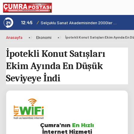
12:45
/
1
Şehrin Kalbinde Yolculukla Konya Mirası Tanıtıldı
Selçuklu Sanat Akademisinden 2000ler Pop Konseri
Anasayfa
»
Ekonomi
»
İpotekli Konut Satışları Ekim Ayında En D
İpotekli Konut Satışları
Ekim Ayında En Düşük
Seviyeye İndi
Çumra'nın
En Hızlı
İnternet Hizmeti