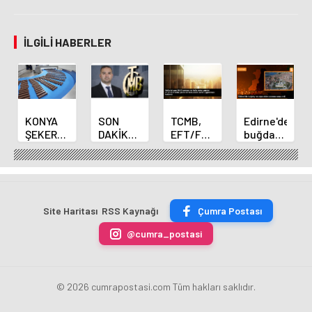
İLGILI HABERLER
KONYA
SON
TCMB,
Edirne'de
ŞEKER
DAKİKA
EFT/FAST
buğday
YILLIK 7
HABERİ:
işlemleri
ve arpa
BİN 500
Yeni
için
ekim
TON
Merkez
fazla
sezonu
ÇİKOLATALI
Bankası
ücret
sona
ÜRÜN
Başkanı
uygulamasını
erdi
Site Haritası
RSS Kaynağı
Çumra Postası
ÜRETİLECEK
Fatih
kaldırdı
Karahan
@cumra_postasi
oldu
© 2026 cumrapostasi.com Tüm hakları saklıdır.