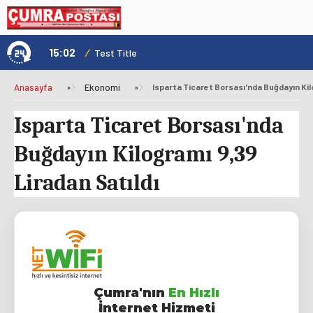
15:02
/
1
Test Title
Anasayfa
»
Ekonomi
»
Isparta Ticaret Borsası'nda Buğdayın Kil
Isparta Ticaret Borsası'nda
Buğdayın Kilogramı 9,39
Liradan Satıldı
Çumra'nın
En Hızlı
İnternet Hizmeti