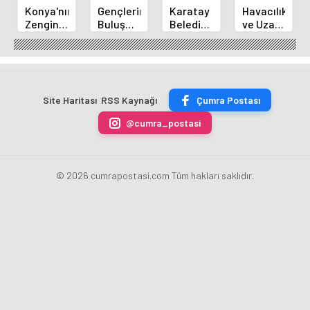
Konya'nın
Gençlerin
Karatay
Havacılık
Zengin
Buluşma
Belediye
ve Uzay
Mutfağı
Noktası
Başkanı
Yaz
GastroFest'te
Talha
Kılca
Kursu
Tanıtılacak
Bayrakçı
Yeni
Başladı
Akademi
Projeleri
Hızla
Açıkladı
Site Haritası
RSS Kaynağı
Çumra Postası
Yükseliyor
@cumra_postasi
© 2026 cumrapostasi.com Tüm hakları saklıdır.