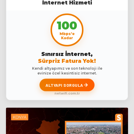
İnternet Hizmeti
100
Mbps'e
Kadar
Sınırsız İnternet,
Sürpriz Fatura Yok!
Kendi altyapımız ve son teknoloji ile
evinize özel kesintisiz internet.
ALTYAPI SORGULA
netwifi.com.tr