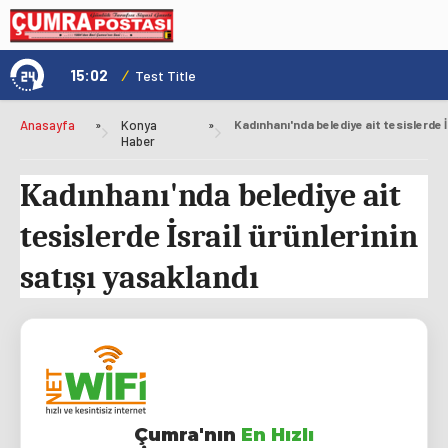
15:02
/
1
Test Title
Anasayfa
»
Konya
»
Haber
Kadınhanı'nda belediye ait
tesislerde İsrail ürünlerinin
satışı yasaklandı
Çumra'nın
En Hızlı