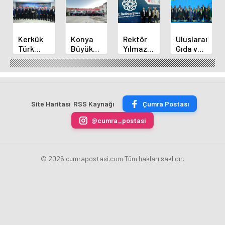
Kerkük
Konya
Rektör
Uluslararası
Türk
Büyükşehir'den
Yılmaz
Gıda ve
Dünyası
Alanya
ve
İnovasyon
Belediyeler
Yangınına
Akademisyenler
Forumu
Birliği
Destek
2.
Selçuklu'da
Üyesi
İletişim
Başladı
Oldu
Şurasında
Site Haritası
RSS Kaynağı
Çumra Postası
@cumra_postasi
© 2026 cumrapostasi.com Tüm hakları saklıdır.