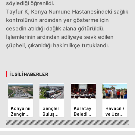
söylediği öğrenildi.
Tayfur K, Konya Numune Hastanesindeki sağlık
kontrolünün ardından yer gösterme için
cesedin atıldığı dağlık alana götürüldü.
İşlemlerinin ardından adliyeye sevk edilen
şüpheli, çıkarıldığı hakimlikçe tutuklandı.
İLGILI HABERLER
Konya'nın
Gençlerin
Karatay
Havacılık
Zengin
Buluşma
Belediye
ve Uzay
Mutfağı
Noktası
Başkanı
Yaz
GastroFest'te
Talha
Kılca
Kursu
Tanıtılacak
Bayrakçı
Yeni
Başladı