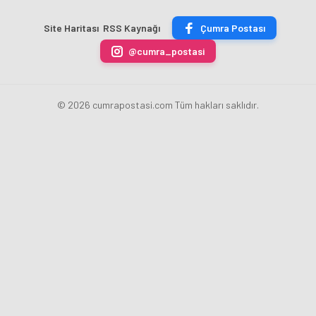
Akademi
Projeleri
Hızla
Açıkladı
Site Haritası
RSS Kaynağı
Çumra Postası
Yükseliyor
@cumra_postasi
© 2026 cumrapostasi.com Tüm hakları saklıdır.