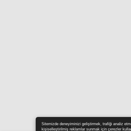
Sitemizde deneyiminizi geliştirmek, trafiği analiz et
kişiselleştirilmiş reklamlar sunmak için çerezler kull