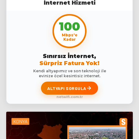
İnternet Hizmeti
100
Mbps'e
Kadar
Sınırsız İnternet,
Sürpriz Fatura Yok!
Kendi altyapımız ve son teknoloji ile
evinize özel kesintisiz internet.
ALTYAPI SORGULA
netwifi.com.tr