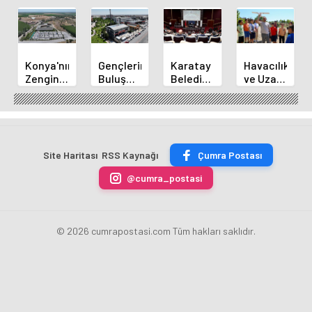
Konya'nın
Gençlerin
Karatay
Havacılık
Zengin
Buluşma
Belediye
ve Uzay
Mutfağı
Noktası
Başkanı
Yaz
GastroFest'te
Talha
Kılca
Kursu
Tanıtılacak
Bayrakçı
Yeni
Başladı
Akademi
Projeleri
Hızla
Açıkladı
Site Haritası
RSS Kaynağı
Çumra Postası
Yükseliyor
@cumra_postasi
© 2026 cumrapostasi.com Tüm hakları saklıdır.