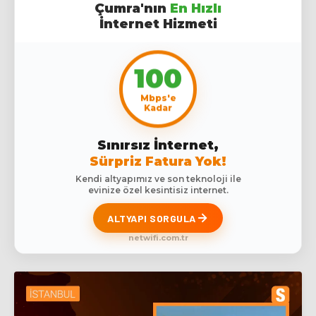
Çumra'nın
En Hızlı
İnternet Hizmeti
100
Mbps'e
Kadar
Sınırsız İnternet,
Sürpriz Fatura Yok!
Kendi altyapımız ve son teknoloji ile
evinize özel kesintisiz internet.
ALTYAPI SORGULA
netwifi.com.tr