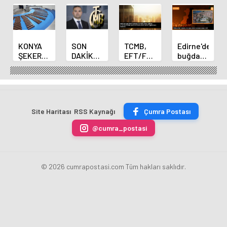
KONYA
SON
TCMB,
Edirne'de
ŞEKER
DAKİKA
EFT/FAST
buğday
YILLIK 7
HABERİ:
işlemleri
ve arpa
BİN 500
Yeni
için
ekim
TON
Merkez
fazla
sezonu
ÇİKOLATALI
Bankası
ücret
sona
ÜRÜN
Başkanı
uygulamasını
erdi
Site Haritası
RSS Kaynağı
Çumra Postası
ÜRETİLECEK
Fatih
kaldırdı
Karahan
@cumra_postasi
oldu
© 2026 cumrapostasi.com Tüm hakları saklıdır.