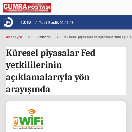
10:16
/
1
Test Baslik 10:16:19
Anasayfa
»
Ekonomi
»
Küresel piyasalar Fed yetkililerinin açıkl
Küresel piyasalar Fed
yetkililerinin
açıklamalarıyla yön
arayışında