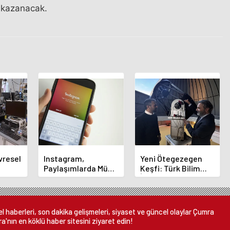
kazanacak.
vresel
Instagram,
Yeni Ötegezegen
Paylaşımlarda Müzik
Keşfi: Türk Bilim
iriyor
Değiştirme
İnsanının Başarısı
Özelliğini Başlatıyor
 haberleri, son dakika gelişmeleri, siyaset ve güncel olaylar Çumra
a'nın en köklü haber sitesini ziyaret edin!