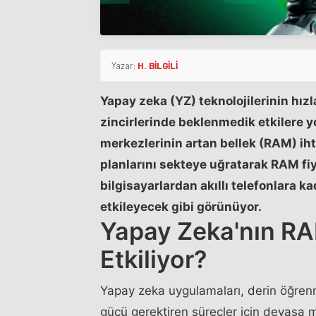
Yazar:
H. BİLGİLİ
Yapay zeka (YZ) teknolojilerinin hız
zincirlerinde beklenmedik etkilere y
merkezlerinin artan bellek (RAM) ihti
planlarını sekteye uğratarak RAM fiy
bilgisayarlardan akıllı telefonlara ka
etkileyecek gibi görünüyor.
Yapay Zeka'nın RAM
Etkiliyor?
Yapay zeka uygulamaları, derin öğrenm
gücü gerektiren süreçler için devasa 