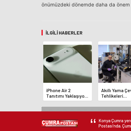
önümüzdeki dönemde daha da önem 
İLGILI HABERLER
iPhone Air 2
Akıllı Yama Çe
Tanıtımı Yaklaşıyor:
Tehlikeleri
5 Devrimsel Yenilik!
Titreşimle Bild
Konya Çumra yerel
Postası'nda. Çumr