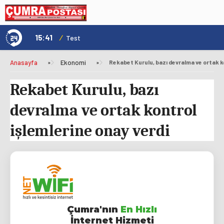
15:41
/
1
Genç Kültür Kart ile Konya'da Üniversite Yaşamı Daha Avantajlı
Test
Anasayfa
»
Ekonomi
»
Rekabet Kurulu, bazı
devralma ve ortak kontrol
işlemlerine onay verdi
Çumra'nın
En Hızlı
İnternet Hizmeti