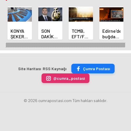
KONYA
SON
TCMB,
Edirne'de
ŞEKER
DAKİKA
EFT/FAST
buğday
YILLIK 7
HABERİ:
işlemleri
ve arpa
BİN 500
Yeni
için
ekim
TON
Merkez
fazla
sezonu
ÇİKOLATALI
Bankası
ücret
sona
ÜRÜN
Başkanı
uygulamasını
erdi
Site Haritası
RSS Kaynağı
Çumra Postası
ÜRETİLECEK
Fatih
kaldırdı
Karahan
@cumra_postasi
oldu
© 2026 cumrapostasi.com Tüm hakları saklıdır.