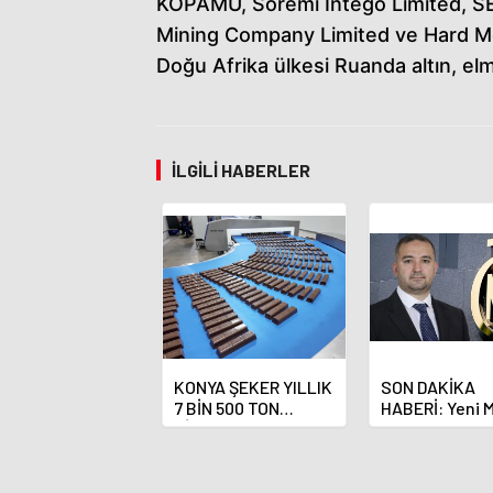
KOPAMU, Soremi Intego Limited, S
Mining Company Limited ve Hard Me
Doğu Afrika ülkesi Ruanda altın, el
İLGILI HABERLER
KONYA ŞEKER YILLIK
SON DAKİKA
7 BİN 500 TON
HABERİ: Yeni 
ÇİKOLATALI ÜRÜN
Bankası Başka
ÜRETİLECEK
Fatih Karahan