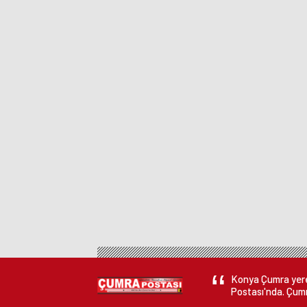
Konya Çumra yerel
Postası'nda. Çumr