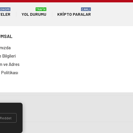
KONOMİ
TRAFİK
CANLI
TELER
YOL DURUMU
KRIPTO PARALAR
UMSAL
mızda
Bilgileri
im ve Adres
Politikası
si
Reddet