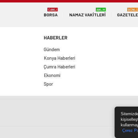
CANLI
ANLIK
GÜNL
BORSA
NAMAZ VAKITLERI
GAZETEL
HABERLER
Gündem
Konya Haberleri
Çumra Haberleri
Ekonomi
Spor
Sit
Sitemizde
kişiselleş
kullanmay
Çerez Po