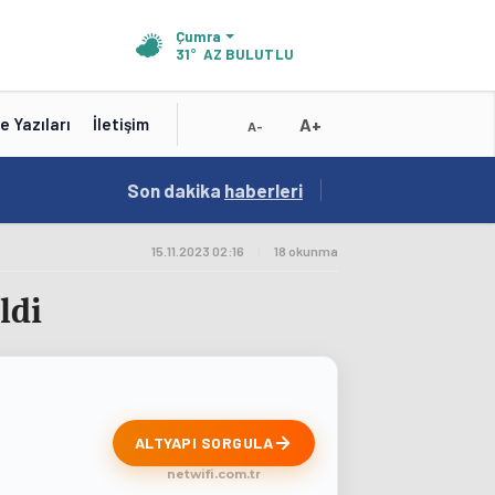
Çumra
31°
AZ BULUTLU
A+
e Yazıları
İletişim
A-
10:16
Son dakika
/
haberleri
Test Baslik 10:16:19
15.11.2023 02:16
|
18 okunma
ldi
ALTYAPI SORGULA
netwifi.com.tr