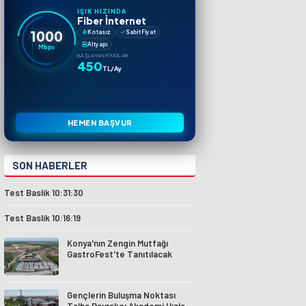
IŞIK HIZINDA
Fiber İnternet
1000
Kotasız
Sabit Fiyat
Altyapı
Mbps
BAŞLAYAN FIYATLAR
450
TL/Ay
HEMEN BAŞVUR
SON HABERLER
Test Baslik 10:31:30
Test Baslik 10:16:19
Konya'nın Zengin Mutfağı
GastroFest'te Tanıtılacak
Gençlerin Buluşma Noktası