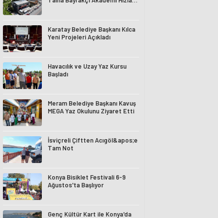
Talha Bayrakçı Akademi Hızla
Yükseliyor
Karatay Belediye Başkanı Kılca
Yeni Projeleri Açıkladı
Havacılık ve Uzay Yaz Kursu
Başladı
Meram Belediye Başkanı Kavuş
MEGA Yaz Okulunu Ziyaret Etti
İsviçreli Çiftten Acıgöl&apos;e
Tam Not
Konya Bisiklet Festivali 6-9
Ağustos'ta Başlıyor
Genç Kültür Kart ile Konya'da