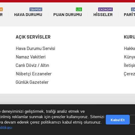
ÜK
TAHMİNİ
LİG
EKONOMİ
E
ER
HAVA DURUMU
PUAN DURUMU
HISSELER
PARI
AÇIK SERVİSLER
KUR
Hava Durumu Servisi
Hakkı
Namaz Vakitleri
Künye 
Canlı Döviz / Altın
İletiş
Nöbetçi Eczaneler
Çerez 
Günlük Gazeteler
e Haritası
RSS Kaynağı
Çumra Postası
@cumra_posta
 deneyiminizi geliştirmek, trafiği analiz etmek ve
tirilmiş reklamlar sunmak için çerezler kullanıyoruz. Sitemizi
Kabul Et
a devam ederek çerez politikamızı kabul etmiş olursunuz.
litikası
© 2026 cumrapostasi.com Tüm hakları saklıdır.