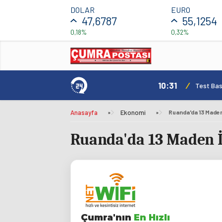
DOLAR
EURO
47,6787
55,1254
0,18%
0,32%
10:31
/
mı Daha Avantajlı
Test Bas
Anasayfa
»
Ekonomi
»
Ruanda'da 13 Maden 
Ruanda'da 13 Maden İş
Çumra'nın
En Hızlı