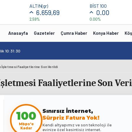
ALTIN(gr)
BİST 100
6.659,69
0.00
2,59%
0.00%
Anasayfa
Gazeteler
Çumra Haber
Konya Haber
Köş
lik 10:31:30
İşletmesi Faaliyetlerine Son Verildi
letmesi Faaliyetlerine Son Veri
100
Sınırsız İnternet,
Sürpriz Fatura Yok!
Mbps'e
Kendi altyapımız ve son teknoloji ile
Kadar
evinize özel kesintisiz internet.