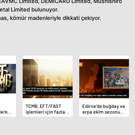
EAVMC Limited, DEMICARU Limited, Mushishiro
tal Limited bulunuyor.
mas, kömür madenleriyle dikkati çekiyor.
TCMB, EFT/FAST
Edirne'de buğday ve
Merkez
işlemleri için fazla
arpa ekim sezonu
nı
ücret uygulamasını
sona erdi
 oldu
kaldırdı