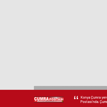
Konya Çumra yerel
Postası'nda. Çumr