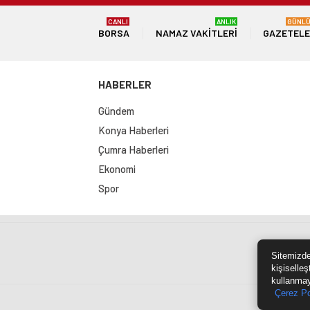
CANLI
ANLIK
GÜNL
BORSA
NAMAZ VAKITLERI
GAZETEL
HABERLER
Gündem
Konya Haberleri
Çumra Haberleri
Ekonomi
Spor
Sit
Sitemizde
kişiselleş
kullanmay
Çerez Po