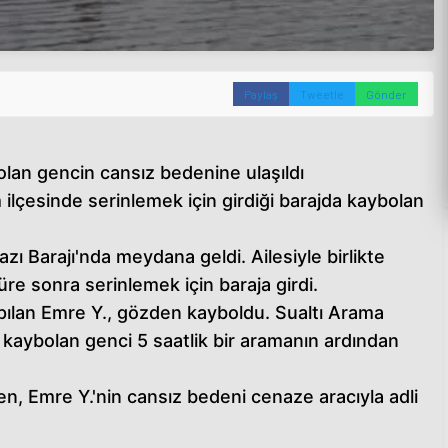
Paylaş
Tweetle
Gönder
olan gencin cansız bedenine ulaşıldı
lçesinde serinlemek için girdiği barajda kaybolan
zı Barajı'nda meydana geldi. Ailesiyle birlikte
re sonra serinlemek için baraja girdi.
pılan Emre Y., gözden kayboldu. Sualtı Arama
i, kaybolan genci 5 saatlik bir aramanın ardından
rken, Emre Y.'nin cansız bedeni cenaze aracıyla adli