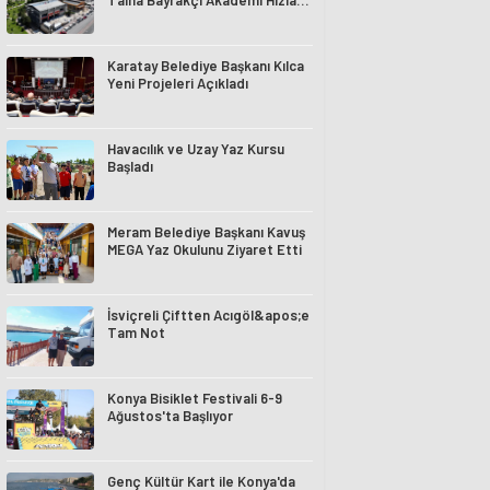
Talha Bayrakçı Akademi Hızla
Yükseliyor
Karatay Belediye Başkanı Kılca
Yeni Projeleri Açıkladı
Havacılık ve Uzay Yaz Kursu
Başladı
Meram Belediye Başkanı Kavuş
MEGA Yaz Okulunu Ziyaret Etti
İsviçreli Çiftten Acıgöl&apos;e
Tam Not
Konya Bisiklet Festivali 6-9
Ağustos'ta Başlıyor
Genç Kültür Kart ile Konya'da