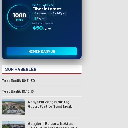
IŞIK HIZINDA
Fiber İnternet
1000
Kotasız
Sabit Fiyat
Altyapı
Mbps
BAŞLAYAN FIYATLAR
450
TL/Ay
HEMEN BAŞVUR
SON HABERLER
Test Baslik 10:31:30
Test Baslik 10:16:19
Konya'nın Zengin Mutfağı
GastroFest'te Tanıtılacak
Gençlerin Buluşma Noktası