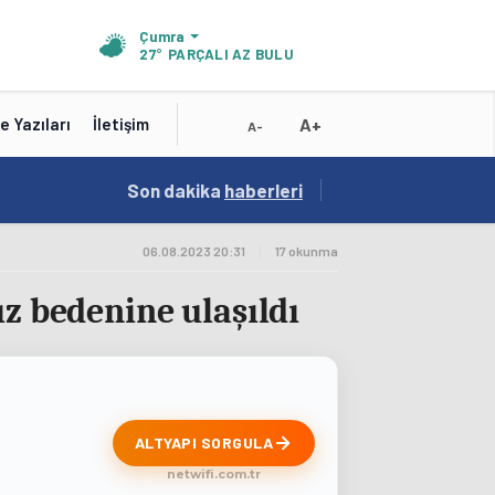
Çumra
27°
PARÇALI AZ BULUTLU
A+
e Yazıları
İletişim
A-
19:01
Son dakika
/
haberleri
Konya'nın Zengin Mutfağı GastroFest'te Tanıt
06.08.2023 20:31
|
17 okunma
ız bedenine ulaşıldı
ALTYAPI SORGULA
netwifi.com.tr