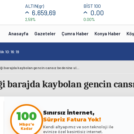
ALTIN(gr)
BİST 100
6.659,69
0.00
2,59%
0.00%
Anasayfa
Gazeteler
Çumra Haber
Konya Haber
Köş
ik 10:16:19
Serinlemek için girdiği barajda kaybolan gencin cansız bedenine ulaşıldı
ği barajda kaybolan gencin cans
100
Sınırsız İnternet,
Sürpriz Fatura Yok!
Mbps'e
Kendi altyapımız ve son teknoloji ile
Kadar
evinize özel kesintisiz internet.