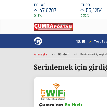
DOLAR
EURO
47,6787
55,1254
0,18%
0,32%
10:16
/
Test Basl
Anasayfa
»
Gündem
»
Serinlemek için girdi
Çumra'nın
En Hızlı