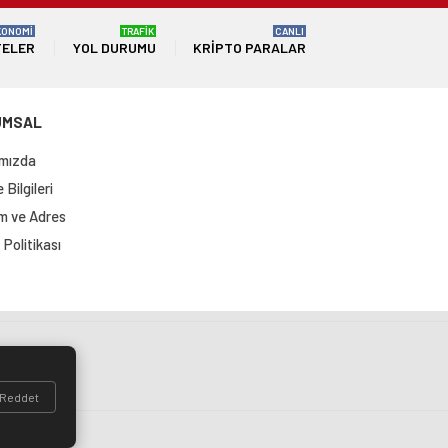
KONOMİ
TRAFİK
CANLI
TELER
YOL DURUMU
KRIPTO PARALAR
UMSAL
mızda
Bilgileri
im ve Adres
Politikası
si
Reddet