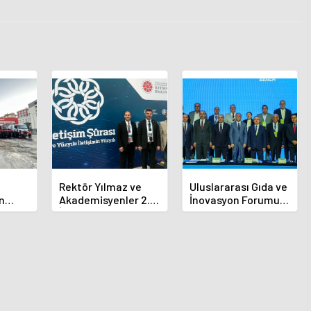
Rektör Yılmaz ve
Uluslararası Gıda ve
n
Akademisyenler 2.
İnovasyon Forumu
ına
İletişim Şurasında
Selçuklu'da Başladı