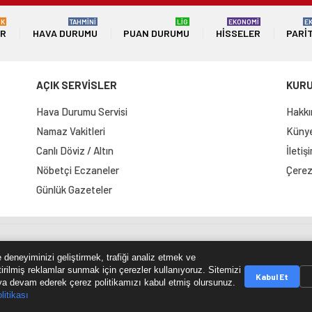
ÜK
TAHMİNİ
LİG
EKONOMİ
E
ER
HAVA DURUMU
PUAN DURUMU
HISSELER
PARI
AÇIK SERVİSLER
KUR
Hava Durumu Servisi
Hakkı
Namaz Vakitleri
Künye 
Canlı Döviz / Altın
İletiş
Nöbetçi Eczaneler
Çerez 
Günlük Gazeteler
e Haritası
RSS Kaynağı
Çumra Postası
@cumra_posta
 deneyiminizi geliştirmek, trafiği analiz etmek ve
tirilmiş reklamlar sunmak için çerezler kullanıyoruz. Sitemizi
Kabul Et
a devam ederek çerez politikamızı kabul etmiş olursunuz.
litikası
© 2026 cumrapostasi.com Tüm hakları saklıdır.