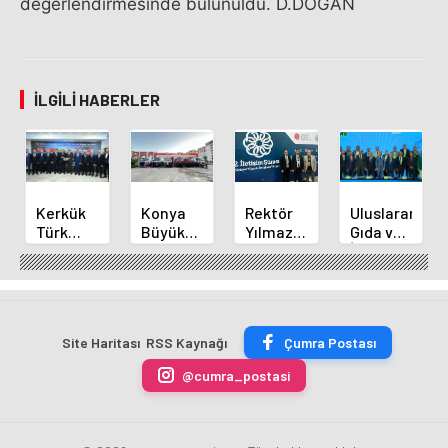
değerlendirmesinde bulunuldu. D.DOĞAN
İLGILI HABERLER
Kerkük
Konya
Rektör
Uluslararası
Türk
Büyükşehir'den
Yılmaz
Gıda ve
Dünyası
Alanya
ve
İnovasyon
Belediyeler
Yangınına
Akademisyenler
Forumu
Birliği
Destek
2.
Selçuklu'da
Üyesi
İletişim
Başladı
Oldu
Şurasında
Site Haritası
RSS Kaynağı
Çumra Postası
@cumra_postasi