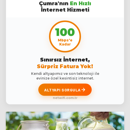
Çumra'nın
En Hızlı
İnternet Hizmeti
100
Mbps'e
Kadar
Sınırsız İnternet,
Sürpriz Fatura Yok!
Kendi altyapımız ve son teknoloji ile
evinize özel kesintisiz internet.
ALTYAPI SORGULA
netwifi.com.tr