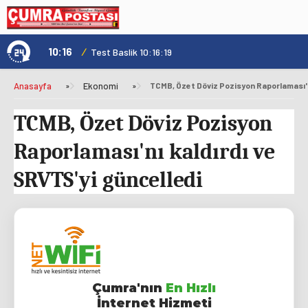
10:16
/
1
Test Baslik 10:16:19
Anasayfa
»
Ekonomi
»
TCMB, Özet Döviz Pozisyon
Raporlaması'nı kaldırdı ve
SRVTS'yi güncelledi
Çumra'nın
En Hızlı
İnternet Hizmeti