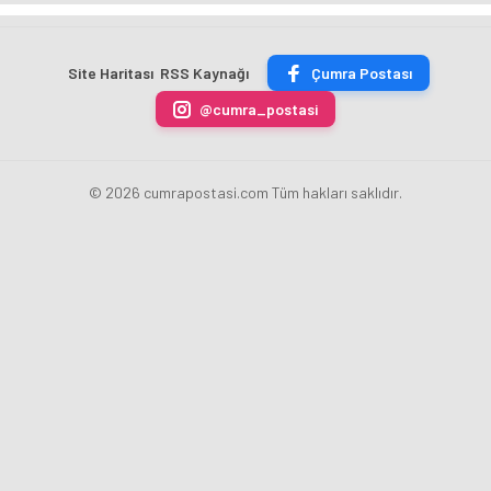
TON
Merkez
fazla
sezonu
ÇİKOLATALI
Bankası
ücret
sona
ÜRÜN
Başkanı
uygulamasını
erdi
Site Haritası
RSS Kaynağı
Çumra Postası
ÜRETİLECEK
Fatih
kaldırdı
Karahan
@cumra_postasi
oldu
© 2026 cumrapostasi.com Tüm hakları saklıdır.