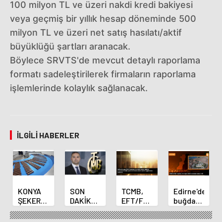
100 milyon TL ve üzeri nakdi kredi bakiyesi
veya geçmiş bir yıllık hesap döneminde 500
milyon TL ve üzeri net satış hasılatı/aktif
büyüklüğü şartları aranacak.
Böylece SRVTS'de mevcut detaylı raporlama
formatı sadeleştirilerek firmaların raporlama
işlemlerinde kolaylık sağlanacak.
İLGILI HABERLER
KONYA
SON
TCMB,
Edirne'de
ŞEKER
DAKİKA
EFT/FAST
buğday
YILLIK 7
HABERİ:
işlemleri
ve arpa
BİN 500
Yeni
için
ekim