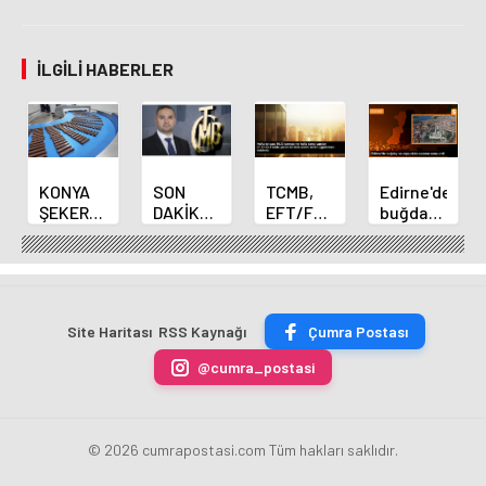
İLGILI HABERLER
KONYA
SON
TCMB,
Edirne'de
ŞEKER
DAKİKA
EFT/FAST
buğday
YILLIK 7
HABERİ:
işlemleri
ve arpa
BİN 500
Yeni
için
ekim
TON
Merkez
fazla
sezonu
ÇİKOLATALI
Bankası
ücret
sona
ÜRÜN
Başkanı
uygulamasını
erdi
Site Haritası
RSS Kaynağı
Çumra Postası
ÜRETİLECEK
Fatih
kaldırdı
Karahan
@cumra_postasi
oldu
© 2026 cumrapostasi.com Tüm hakları saklıdır.