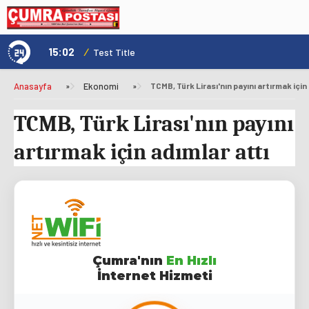
15:02
/
1
Test Title
Anasayfa
»
Ekonomi
»
TCMB, Türk Lirası'nın payını artırmak için
TCMB, Türk Lirası'nın payını
artırmak için adımlar attı
Çumra'nın
En Hızlı
İnternet Hizmeti