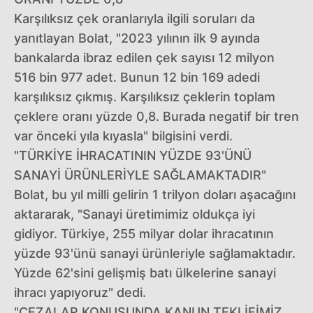
Karşılıksız çek oranlarıyla ilgili soruları da
yanıtlayan Bolat, "2023 yılının ilk 9 ayında
bankalarda ibraz edilen çek sayısı 12 milyon
516 bin 977 adet. Bunun 12 bin 169 adedi
karşılıksız çıkmış. Karşılıksız çeklerin toplam
çeklere oranı yüzde 0,8. Burada negatif bir tren
var önceki yıla kıyasla" bilgisini verdi.
"TÜRKİYE İHRACATININ YÜZDE 93'ÜNÜ
SANAYİ ÜRÜNLERİYLE SAĞLAMAKTADIR"
Bolat, bu yıl milli gelirin 1 trilyon doları aşacağını
aktararak, "Sanayi üretimimiz oldukça iyi
gidiyor. Türkiye, 255 milyar dolar ihracatının
yüzde 93'ünü sanayi ürünleriyle sağlamaktadır.
Yüzde 62'sini gelişmiş batı ülkelerine sanayi
ihracı yapıyoruz" dedi.
"CEZALAR KONUSUNDA KANUN TEKLİFİMİZ