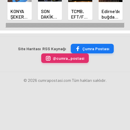
KONYA
SON
TCMB,
Edirne'de
ŞEKER
DAKİKA
EFT/FAST
buğday
YILLIK 7
HABERİ:
işlemleri
ve arpa
BİN 500
Yeni
için
ekim
TON
Merkez
fazla
sezonu
ÇİKOLATALI
Bankası
ücret
sona
ÜRÜN
Başkanı
uygulamasını
erdi
Site Haritası
RSS Kaynağı
Çumra Postası
ÜRETİLECEK
Fatih
kaldırdı
Karahan
@cumra_postasi
oldu
© 2026 cumrapostasi.com Tüm hakları saklıdır.