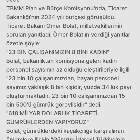
TBMM Plan ve Bütçe Komisyonu'nda, Ticaret
Bakanlığı'nın 2024 yılı bütçesi görüşüldü.
Ticaret Bakanı Ömer Bolat, milletvekillerinin
soruları yanıtladı. Ömer Bolat'ın verdiği yanıtlar
özetle şöyle:
"23 BİN ÇALIŞANIMIZIN 8 BİNİ KADIN"
Bolat, bakanlıktan komisyona gelen kadın
personel sayısının az olduğu eleştirileriyle ilgili
"23 bin 10 çalışanımızdan, bayan personel
sayımız yaklaşık 8 bin kişidir, yüzde 34'lük payı
oluşturmaktadır. 23 bin 10 çalışanımızdan 15
bin 500'ü gümrük görevlisidir" dedi.
"618 MİLYAR DOLARLIK TİCARETİ
GÜMRÜKLERDEN YAPIYORUZ"
Bolat, gümrüklerdeki kaçakçılığa karşı alınan
önlemlere ilişkin "Gümrük İdaresi Türkiye'nin