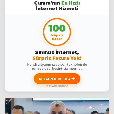
Çumra'nın
En Hızlı
İnternet Hizmeti
100
Mbps'e
Kadar
Sınırsız İnternet,
Sürpriz Fatura Yok!
Kendi altyapımız ve son teknoloji ile
evinize özel kesintisiz internet.
ALTYAPI SORGULA
netwifi.com.tr