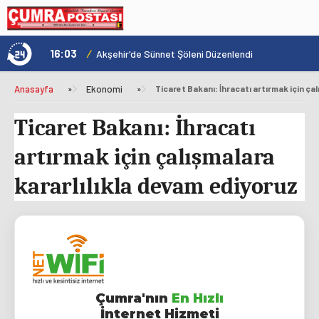
16:03
/
1
ÇAYIRBAĞI CADDESİ ARTIK DAHA KONFORLU
Akşehir'de Sünnet Şöleni Düzenlendi
Anasayfa
»
Ekonomi
»
Ticaret Bakanı: İhracatı
artırmak için çalışmalara
kararlılıkla devam ediyoruz
Çumra'nın
En Hızlı
İnternet Hizmeti