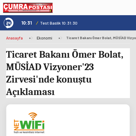
10:31
/
1
Not
Test Baslik 10:31:30
Anasayfa
»
Ekonomi
»
Ticaret Bakanı Ömer Bolat,
MÜSİAD Vizyoner'23
Zirvesi'nde konuştu
Açıklaması