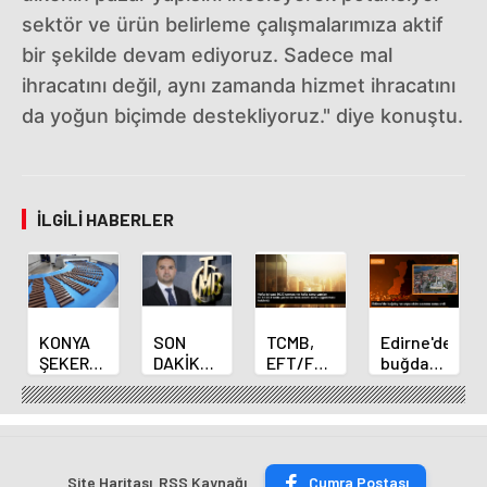
sektör ve ürün belirleme çalışmalarımıza aktif
bir şekilde devam ediyoruz. Sadece mal
ihracatını değil, aynı zamanda hizmet ihracatını
da yoğun biçimde destekliyoruz." diye konuştu.
İLGILI HABERLER
KONYA
SON
TCMB,
Edirne'de
ŞEKER
DAKİKA
EFT/FAST
buğday
YILLIK 7
HABERİ:
işlemleri
ve arpa
BİN 500
Yeni
için
ekim
TON
Merkez
fazla
sezonu
ÇİKOLATALI
Bankası
ücret
sona
ÜRÜN
Başkanı
uygulamasını
erdi
Site Haritası
RSS Kaynağı
Çumra Postası
ÜRETİLECEK
Fatih
kaldırdı