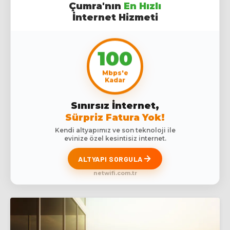
Çumra'nın
En Hızlı
İnternet Hizmeti
100
Mbps'e
Kadar
Sınırsız İnternet,
Sürpriz Fatura Yok!
Kendi altyapımız ve son teknoloji ile
evinize özel kesintisiz internet.
ALTYAPI SORGULA
netwifi.com.tr