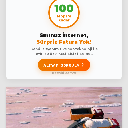
100
Mbps'e
Kadar
Sınırsız İnternet,
Sürpriz Fatura Yok!
Kendi altyapımız ve son teknoloji ile
evinize özel kesintisiz internet.
ALTYAPI SORGULA
netwifi.com.tr