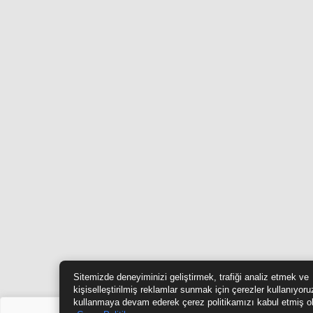
Sitemizde deneyiminizi geliştirmek, trafiği analiz etmek ve
kişiselleştirilmiş reklamlar sunmak için çerezler kullanıyoru
kullanmaya devam ederek çerez politikamızı kabul etmiş o