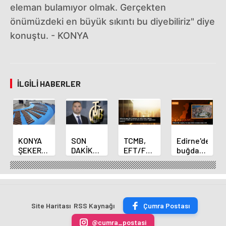
eleman bulamıyor olmak. Gerçekten
önümüzdeki en büyük sıkıntı bu diyebiliriz" diye
konuştu. - KONYA
İLGILI HABERLER
KONYA
SON
TCMB,
Edirne'de
ŞEKER
DAKİKA
EFT/FAST
buğday
YILLIK 7
HABERİ:
işlemleri
ve arpa
BİN 500
Yeni
için
ekim
TON
Merkez
fazla
sezonu
ÇİKOLATALI
Bankası
ücret
sona
ÜRÜN
Başkanı
uygulamasını
erdi
Site Haritası
RSS Kaynağı
Çumra Postası
ÜRETİLECEK
Fatih
kaldırdı
Karahan
@cumra_postasi