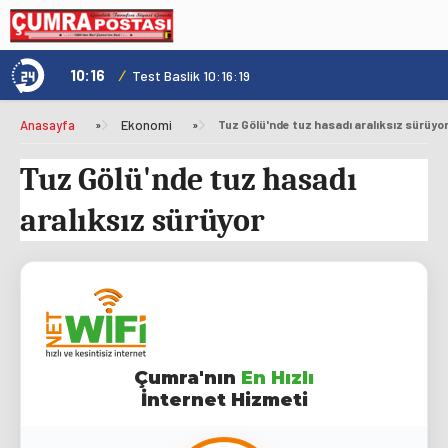
10:16
/
1
Test Baslik 10:16:19
Anasayfa
»
Ekonomi
»
Tuz Gölü'nde tuz hasadı aralıksız sürüyo
Tuz Gölü'nde tuz hasadı
aralıksız sürüyor
Çumra'nın
En Hızlı
İnternet Hizmeti