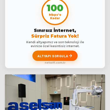
100
Mbps'e
Kadar
Sınırsız İnternet,
Sürpriz Fatura Yok!
Kendi altyapımız ve son teknoloji ile
evinize özel kesintisiz internet.
ALTYAPI SORGULA
netwifi.com.tr