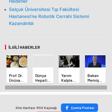
Hedefler
Selçuk Üniversitesi Tıp Fakültesi
Hastanesi'ne Robotik Cerrahi Sistemi
Kazandırıldı
İLGILI HABERLER
Prof. Dr.
Dünya
Yarım
Bakan
Ünüsan'dan
Hepatit
Kalple
Memişoğlu'n
Doğal
Günü
Doğan
Randevu
Tokluk
Bebek
Sistemine
Hissi
Hayata
İlişkin
Yolları
Tutundu
Önemli
Açıklama
Site Haritası
RSS Kaynağı
Çumra Postası