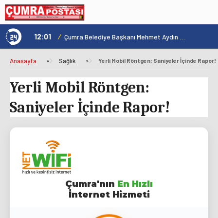
12:01
/
1
Çumra İlçe Emniyet Müdürlüğünden Motosiklet Denetimi
Çumra Belediye Başkanı Mehmet Aydın Mahallelerdeki Çalışmaları İnceledi
Anasayfa
»
Sağlık
»
Yerli Mobil Röntgen: Saniyeler İçinde Rapor!
Yerli Mobil Röntgen:
Saniyeler İçinde Rapor!
Çumra'nın
En Hızlı
İnternet Hizmeti