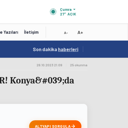
Çumra
27°
AÇIK
A+
e Yazıları
İletişim
A-
15:02
Son dakika
/
haberleri
Test Title
26.10.2023 21:09
|
25 okunma
ER! Konya&#039;da
ALTYAPI SORGULA