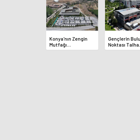
Konya'nın Zengin
Gençlerin Bu
Mutfağı
Noktası Talha
GastroFest'te
Bayrakçı Aka
Tanıtılacak
Hızla Yükseliy