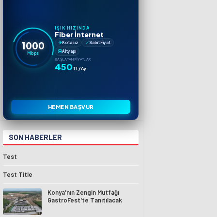
IŞIK HIZINDA
Fiber İnternet
1000
Kotasız
Sabit Fiyat
Altyapı
Mbps
BAŞLAYAN FIYATLAR
450
TL/Ay
HEMEN BAŞVUR
SON HABERLER
Test
Test Title
Konya'nın Zengin Mutfağı
GastroFest'te Tanıtılacak