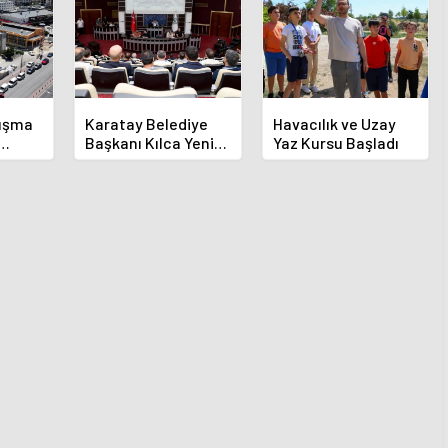
luşma
Karatay Belediye
Havacılık ve Uzay
Başkanı Kılca Yeni
Yaz Kursu Başladı
demi
Projeleri Açıkladı
or