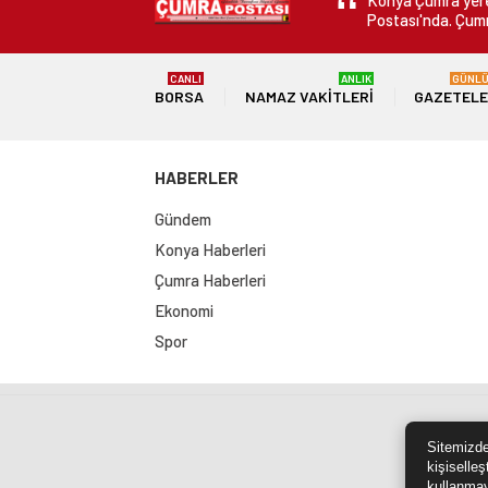
Konya Çumra yerel
Postası'nda. Çumr
CANLI
ANLIK
GÜNL
BORSA
NAMAZ VAKITLERI
GAZETEL
HABERLER
Gündem
Konya Haberleri
Çumra Haberleri
Ekonomi
Spor
Sit
Sitemizde
kişiselleş
kullanmay