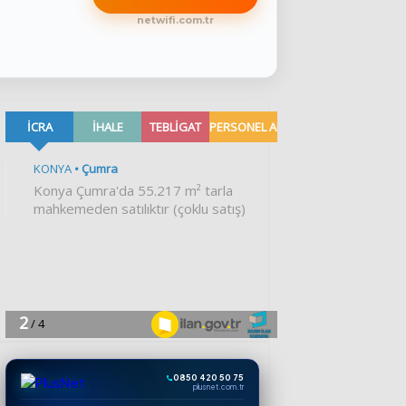
netwifi.com.tr
0850 420 50 75
plusnet.com.tr