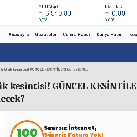
ALTIN(gr)
BİST 100
1
6.540,80
0.00
0,76%
0.00%
Anasayfa
Gazeteler
Çumra Haber
Konya Haber
Köş
27 Ekim Konya elektrik kesintisi! GÜNCEL KESİNTİLER! Konya&#039;da elektrik ne zaman gelecek?
rik kesintisi! GÜNCEL KESİNTİL
lecek?
100
Sınırsız İnternet,
Sürpriz Fatura Yok!