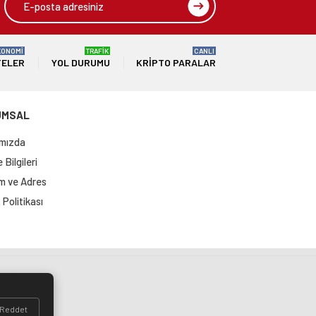
KONOMİ
TRAFİK
CANLI
TELER
YOL DURUMU
KRIPTO PARALAR
UMSAL
mızda
Bilgileri
im ve Adres
Politikası
si
Reddet