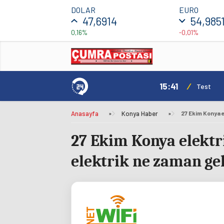
DOLAR
EURO
47,6914
54,985
0,16%
-0,01%
15:41
/
mı Daha Avantajlı
Test
Anasayfa
»
Konya Haber
»
27 Ekim Konya elekt
elektrik ne zaman ge