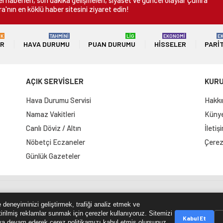
 haberleri, son dakika gelişmeleri, siyaset ve güncel olaylar Çumra
a'nın en köklü haber sitesini ziyaret edin!
ÜK
TAHMİNİ
LİG
EKONOMİ
E
ER
HAVA DURUMU
PUAN DURUMU
HISSELER
PARI
AÇIK SERVİSLER
KUR
Hava Durumu Servisi
Hakkı
Namaz Vakitleri
Künye 
Canlı Döviz / Altın
İletiş
Nöbetçi Eczaneler
Çerez 
Günlük Gazeteler
e Haritası
RSS Kaynağı
Çumra Postası
@cumra_posta
 deneyiminizi geliştirmek, trafiği analiz etmek ve
tirilmiş reklamlar sunmak için çerezler kullanıyoruz. Sitemizi
Kabul Et
a devam ederek çerez politikamızı kabul etmiş olursunuz.