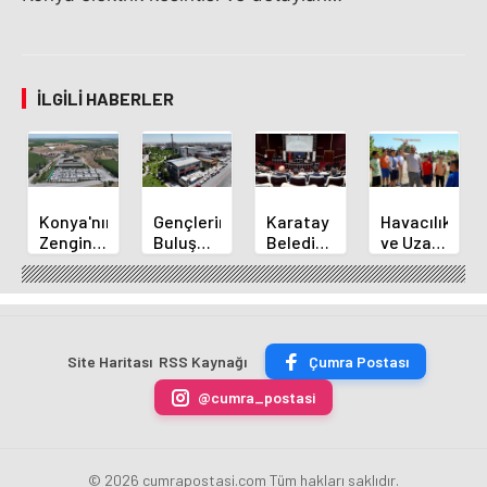
İLGILI HABERLER
Konya'nın
Gençlerin
Karatay
Havacılık
Zengin
Buluşma
Belediye
ve Uzay
Mutfağı
Noktası
Başkanı
Yaz
GastroFest'te
Talha
Kılca
Kursu
Tanıtılacak
Bayrakçı
Yeni
Başladı
Akademi
Projeleri
Hızla
Açıkladı
Site Haritası
RSS Kaynağı
Çumra Postası
Yükseliyor
@cumra_postasi
© 2026 cumrapostasi.com Tüm hakları saklıdır.