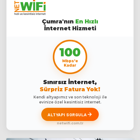
Çumra'nın
En Hızlı
İnternet Hizmeti
100
Mbps'e
Kadar
Sınırsız İnternet,
Sürpriz Fatura Yok!
Kendi altyapımız ve son teknoloji ile
evinize özel kesintisiz internet.
ALTYAPI SORGULA
netwifi.com.tr