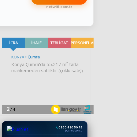
netwifi.com.tr
0850 420 50 75
plusnet.com.tr