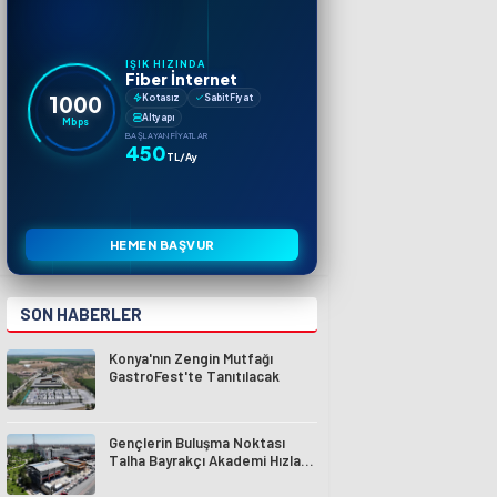
IŞIK HIZINDA
Fiber İnternet
1000
Kotasız
Sabit Fiyat
Altyapı
Mbps
BAŞLAYAN FIYATLAR
450
TL/Ay
HEMEN BAŞVUR
SON HABERLER
Konya'nın Zengin Mutfağı
GastroFest'te Tanıtılacak
Gençlerin Buluşma Noktası
Talha Bayrakçı Akademi Hızla
Yükseliyor