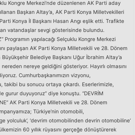
çuklu Kongre Merkezi’nde düzenlenen AK Parti aday
lanan Başkan Altay’a, AK Parti Konya Milletvekilleri
Parti Konya İl Başkanı Hasan Angı eşlik etti. Trafikte
n vatandaşlar sevgi gösterisinde bulundu.
rogramın yapılacağı Selçuklu Kongre Merkezi
ını paylaşan AK Parti Konya Milletvekili ve 28. Dönem
ya Büyükşehir Belediye Başkanı Uğur İbrahim Altay’a
n nereden nereye geldiğini gösteriyor. Hayırlı olmasını
ediyoruz. Cumhurbaşkanımızın vizyonu,
, takibi bu sonucu ortaya çıkardı. Eserlerimizle,
de gurur duyuyoruz” diye konuştu. “DEVRİM
AK Parti Konya Milletvekili ve 28. Dönem
Kampanyamıza; Türkiye’nin otomobili,
ge yolculuk’, ‘devrim otomobilinden devrin otomobiline’
 ülkemizin 60 yıllık rüyasını gerçeğe dönüştürerek