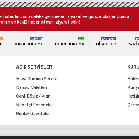
or
 haberleri, son dakika gelişmeleri, siyaset ve güncel olaylar Çumra
a'nın en köklü haber sitesini ziyaret edin!
ÜK
TAHMİNİ
LİG
EKONOMİ
E
ER
HAVA DURUMU
PUAN DURUMU
HISSELER
PARI
AÇIK SERVİSLER
KUR
Hava Durumu Servisi
Hakkı
Namaz Vakitleri
Künye 
Canlı Döviz / Altın
İletiş
Nöbetçi Eczaneler
Çerez 
Günlük Gazeteler