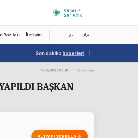
Çumra
26°
AÇIK
A+
e Yazıları
İletişim
A-
18:56
Son dakika
/
haberleri
Karatay Belediye Başkanı Kılca Yeni Projeleri
14.04.2023 06:10
|
12 okunma
 YAPILDI BAŞKAN
ALTYAPI SORGULA