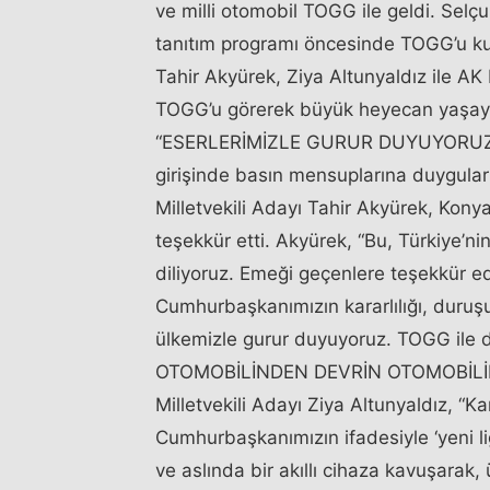
ve milli otomobil TOGG ile geldi. Sel
tanıtım programı öncesinde TOGG’u kul
Tahir Akyürek, Ziya Altunyaldız ile AK 
TOGG’u görerek büyük heyecan yaşaya
“ESERLERİMİZLE GURUR DUYUYORUZ” P
girişinde basın mensuplarına duygular
Milletvekili Adayı Tahir Akyürek, Kon
teşekkür etti. Akyürek, “Bu, Türkiye’ni
diliyoruz. Emeği geçenlere teşekkür 
Cumhurbaşkanımızın kararlılığı, duruşu
ülkemizle gurur duyuyoruz. TOGG ile 
OTOMOBİLİNDEN DEVRİN OTOMOBİLİNE” 
Milletvekili Adayı Ziya Altunyaldız, “
Cumhurbaşkanımızın ifadesiyle ‘yeni li
ve aslında bir akıllı cihaza kavuşarak,