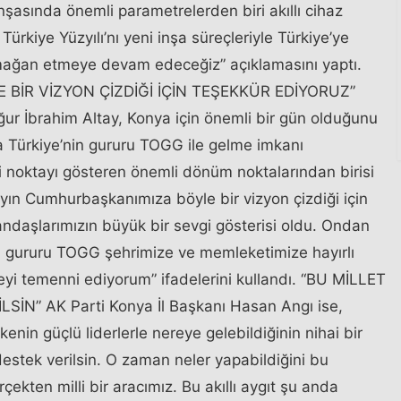
inşasında önemli parametrelerden biri akıllı cihaz
ürkiye Yüzyılı’nı yeni inşa süreçleriyle Türkiye’ye
ağan etmeye devam edeceğiz” açıklamasını yaptı.
BİR VİZYON ÇİZDİĞİ İÇİN TEŞEKKÜR EDİYORUZ”
ur İbrahim Altay, Konya için önemli bir gün olduğunu
na Türkiye’nin gururu TOGG ile gelme imkanı
iği noktayı gösteren önemli dönüm noktalarından birisi
ın Cumhurbaşkanımıza böyle bir vizyon çizdiği için
andaşlarımızın büyük bir sevgi gösterisi oldu. Ondan
 gururu TOGG şehrimize ve memleketimize hayırlı
eyi temenni ediyorum” ifadelerini kullandı. “BU MİLLET
SİN” AK Parti Konya İl Başkanı Hasan Angı ise,
lkenin güçlü liderlerle nereye gelebildiğinin nihai bir
 destek verilsin. O zaman neler yapabildiğini bu
ten milli bir aracımız. Bu akıllı aygıt şu anda