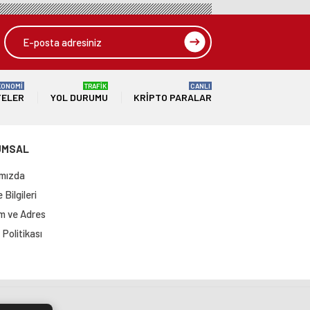
KONOMİ
TRAFİK
CANLI
TELER
YOL DURUMU
KRIPTO PARALAR
UMSAL
mızda
Bilgileri
im ve Adres
Politikası