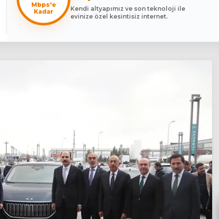
Mbps'e
Kendi altyapımız ve son teknoloji ile
Kadar
evinize özel kesintisiz internet.