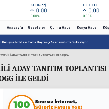
ALTIN(gr)
BİST 100
0.00
0.00
0.00%
0.00%
Anasayfa
Gazeteler
Çumra Haber
Konya Haber
Köş
in Buluşma Noktası Talha Bayrakçı Akademi Hızla Yükseliyor
AK PARTİ MİLLETVEKİLİ ADAY TANITIM TOPLANTISI YAPILDI BAŞKAN ALTAY TOPLANTIYA TOGG İLE GELDİ
İLİ ADAY TANITIM TOPLANTISI
OGG İLE GELDİ
Sınırsız İnternet,
100
Sürpriz Fatura Yok!