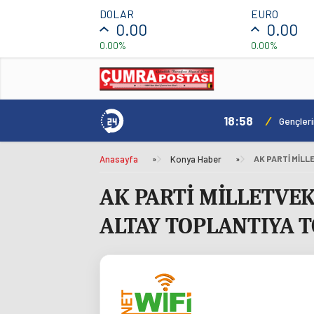
DOLAR
EURO
0.00
0.00
0.00%
0.00%
18:58
/
ılacak
Gençler
Anasayfa
»
Konya Haber
»
AK PARTİ MİLLETVEK
ALTAY TOPLANTIYA T