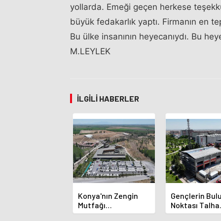
yollarda. Emeği geçen herkese teşekk
büyük fedakarlık yaptı. Firmanın en te
Bu ülke insanının heyecanıydı. Bu heye
M.LEYLEK
İLGILI HABERLER
Konya'nın Zengin
Gençlerin Bu
Mutfağı
Noktası Talha
GastroFest'te
Bayrakçı Aka