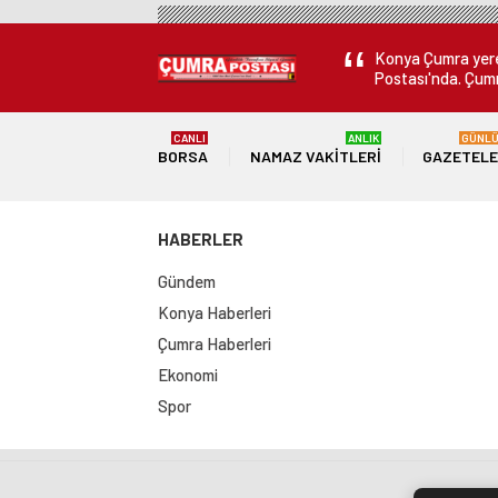
Tanıtılacak
Hızla Yükseliy
Konya Çumra yerel
Postası'nda. Çumr
CANLI
ANLIK
GÜNL
BORSA
NAMAZ VAKITLERI
GAZETEL
HABERLER
Gündem
Konya Haberleri
Çumra Haberleri
Ekonomi
Spor