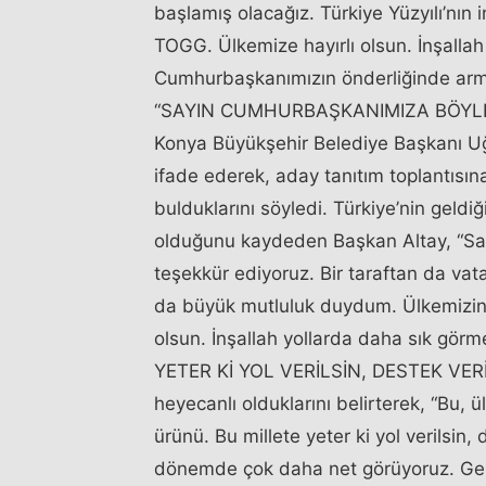
başlamış olacağız. Türkiye Yüzyılı’nın 
TOGG. Ülkemize hayırlı olsun. İnşallah T
Cumhurbaşkanımızın önderliğinde arm
“SAYIN CUMHURBAŞKANIMIZA BÖYLE 
Konya Büyükşehir Belediye Başkanı Uğ
ifade ederek, aday tanıtım toplantısı
bulduklarını söyledi. Türkiye’nin geld
olduğunu kaydeden Başkan Altay, “Say
teşekkür ediyoruz. Bir taraftan da vat
da büyük mutluluk duydum. Ülkemizin
olsun. İnşallah yollarda daha sık görm
YETER Kİ YOL VERİLSİN, DESTEK VERİL
heyecanlı olduklarını belirterek, “Bu, ü
ürünü. Bu millete yeter ki yol verilsin,
dönemde çok daha net görüyoruz. Gerçek