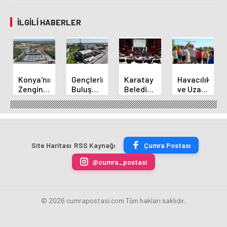
İLGILI HABERLER
Konya'nın
Gençlerin
Karatay
Havacılık
Zengin
Buluşma
Belediye
ve Uzay
Mutfağı
Noktası
Başkanı
Yaz
GastroFest'te
Talha
Kılca
Kursu
Tanıtılacak
Bayrakçı
Yeni
Başladı
Akademi
Projeleri
Hızla
Açıkladı
Site Haritası
RSS Kaynağı
Çumra Postası
Yükseliyor
@cumra_postasi
© 2026 cumrapostasi.com Tüm hakları saklıdır.