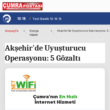
10:16
/
1
Test Baslik 10:16:19
Anasayfa
»
Konya
»
Akşehir'de Uyuştur
Haber
Akşehir'de Uyuşturucu
Operasyonu: 5 Gözaltı
Çumra'nın
En Hızlı
İnternet Hizmeti