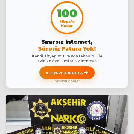
100
Mbps'e
Kadar
Sınırsız İnternet,
Sürpriz Fatura Yok!
Kendi altyapımız ve son teknoloji ile
evinize özel kesintisiz internet.
ALTYAPI SORGULA
netwifi.com.tr