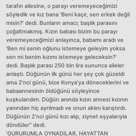
tarafın ailesine, o parayı veremeyeceğimizi
söyledik ve kız bana 'Beni kaçır, sen erkek değil
misin?' dedi. Bunların amacı; başlık parasını
çoğaltmakmış. Kızın babası bizim bu parayı
veremeyeceğimizi anlayınca, babamı aradı ve
'Ben mi senin oğlunu istemeye geleyim yoksa
sen mi benim kızımı istemeye geleceksin?'
dedi. Başlık parası 250 bin lira sununca aileler
anlaştı. Düğünün ilk günü her şey çok güzeldi
ama 2'nci günü, bize Konya'ya döneceklerini ve
babaannesinin öldüğünü söyleyince
kuşkulandım. Düğün anında kızın annesi kızının
yanından hiç ayrılmadı ve onun aklını karıştırdı.
Düğünün 2'nci günü kızı alıp, ziynet eşyalarıyla
döndüler" dedi.
'GURURUMLA OYNADILAR, HAYATTAN