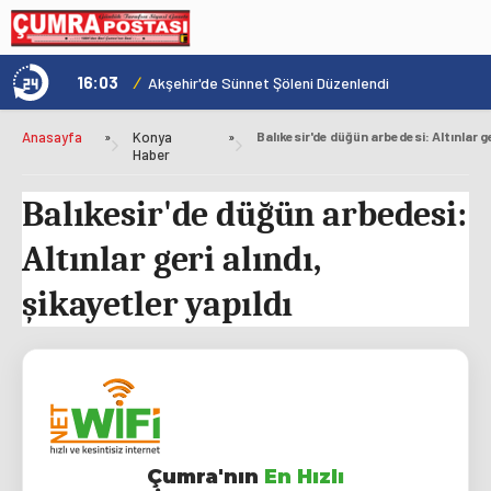
16:03
/
1
ÇAYIRBAĞI CADDESİ ARTIK DAHA KONFORLU
Akşehir'de Sünnet Şöleni Düzenlendi
Anasayfa
»
Konya
»
Haber
Balıkesir'de düğün arbedesi:
Altınlar geri alındı,
şikayetler yapıldı
Çumra'nın
En Hızlı