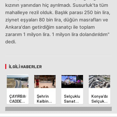
kızının yanından hiç ayrılmadı. Susurluk'ta tüm
mahalleye rezil olduk. Başlık parası 250 bin lira,
ziynet eşyaları 80 bin lira, düğün masrafları ve
Ankara'dan getirdiğim sanatçı ile toplam
zararım 1 milyon lira. 1 milyon lira dolandırıldım"
dedi.
İLGILI HABERLER
ÇAYIRBAĞI
Şehrin
Selçuklu
Konya'da
CADDESİ
Kalbinde
Sanat
Selçuklu
ARTIK
Yolculukla
Akademisinden
Surları
DAHA
Konya
2000ler
ve
KONFORLU
Mirası
Pop
Larende