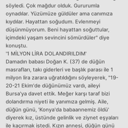
söyledi. Çok mağdur olduk. Gururumla
oynadılar. Yüzümüze güldüler ama canımıza
kıydılar. Hayattan soğudum. Evlenmeyi
düşünmüyorum. Beni hayattan soğuttular,
içimdeki yaşam sevincini sömürdüler" diye
konuştu.
'1 MİLYON LİRA DOLANDIRILDIM'
Damadın babası Doğan K. (37) de düğün
masrafları, takı giderleri ve başlık parası ile 1
milyon lira zarara uğratıldığını söyleyerek, "19-
20-21 Ekim'de düğünümüz vardı, aileyi
Bursa'ya davet ettik. Meğer karşı taraf bizi
dolandırma niyeti ile yanımıza gelmiş. Aile,
düğün günü, 'Konya'da babaannemiz öldü'
diyerek kız, üstünde gelinlik ve ziynet eşyaları
ile kaçırmak istedi. Kızın annesi, düğün günü