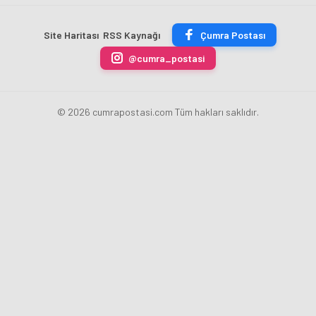
Tanıtıldı
Konseri
Kapısı
Gün
Site Haritası
RSS Kaynağı
Çumra Postası
Yüzüne
Çıkıyor
@cumra_postasi
© 2026 cumrapostasi.com Tüm hakları saklıdır.