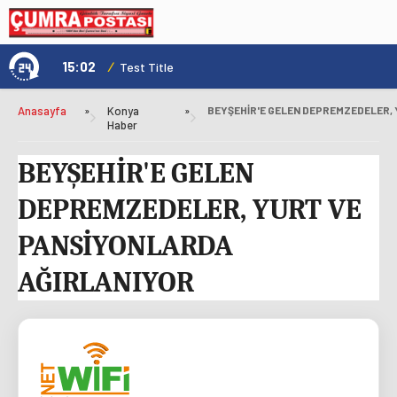
15:02
/
1
Test Title
Anasayfa
»
Konya
»
Haber
BEYŞEHİR'E GELEN
DEPREMZEDELER, YURT VE
PANSİYONLARDA
AĞIRLANIYOR