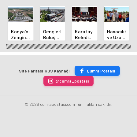
Konya'nın
Gençlerin
Karatay
Havacılık
Zengin
Buluşma
Belediye
ve Uzay
Mutfağı
Noktası
Başkanı
Yaz
GastroFest'te
Talha
Kılca
Kursu
Tanıtılacak
Bayrakçı
Yeni
Başladı
Akademi
Projeleri
Hızla
Açıkladı
Site Haritası
RSS Kaynağı
Çumra Postası
Yükseliyor
@cumra_postasi
© 2026 cumrapostasi.com Tüm hakları saklıdır.