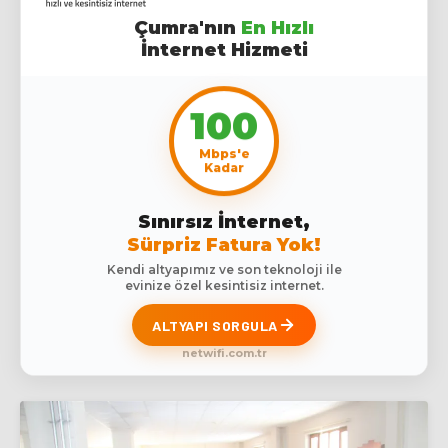
Çumra'nın
En Hızlı
İnternet Hizmeti
100
Mbps'e
Kadar
Sınırsız İnternet,
Sürpriz Fatura Yok!
Kendi altyapımız ve son teknoloji ile
evinize özel kesintisiz internet.
ALTYAPI SORGULA
netwifi.com.tr