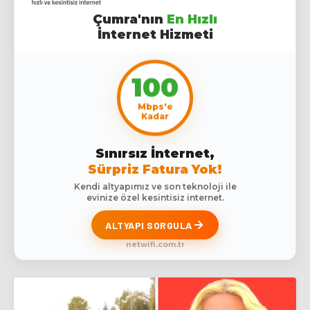
Çumra'nın
En Hızlı
İnternet Hizmeti
100
Mbps'e
Kadar
Sınırsız İnternet,
Sürpriz Fatura Yok!
Kendi altyapımız ve son teknoloji ile
evinize özel kesintisiz internet.
ALTYAPI SORGULA
netwifi.com.tr