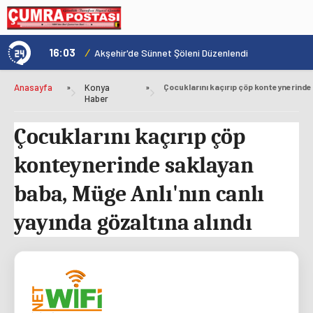
16:03
/
1
ÇAYIRBAĞI CADDESİ ARTIK DAHA KONFORLU
Akşehir'de Sünnet Şöleni Düzenlendi
Anasayfa
»
Konya
»
Haber
Çocuklarını kaçırıp çöp
konteynerinde saklayan
baba, Müge Anlı'nın canlı
yayında gözaltına alındı