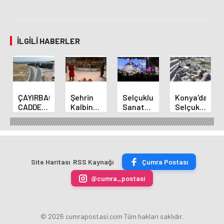
İLGILI HABERLER
ÇAYIRBAĞI
Şehrin
Selçuklu
Konya'da
CADDESİ
Kalbinde
Sanat
Selçuklu
ARTIK
Yolculukla
Akademisinden
Surları
DAHA
Konya
2000ler
ve
KONFORLU
Mirası
Pop
Larende
Tanıtıldı
Konseri
Kapısı
Gün
Site Haritası
RSS Kaynağı
Çumra Postası
Yüzüne
Çıkıyor
@cumra_postasi
© 2026 cumrapostasi.com Tüm hakları saklıdır.