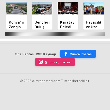
Konya'nın
Gençlerin
Karatay
Havacılık
Zengin
Buluşma
Belediye
ve Uzay
Mutfağı
Noktası
Başkanı
Yaz
GastroFest'te
Talha
Kılca
Kursu
Tanıtılacak
Bayrakçı
Yeni
Başladı
Akademi
Projeleri
Hızla
Açıkladı
Site Haritası
RSS Kaynağı
Çumra Postası
Yükseliyor
@cumra_postasi
© 2026 cumrapostasi.com Tüm hakları saklıdır.