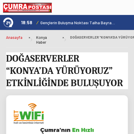
18:58
/
1
Konya'nın Zengin Mutfağı GastroFest'te Tanıtılacak
Gençlerin Buluşma Noktası Talha Bayrakçı Akademi Hızla Yükseliyor
Anasayfa
»
Konya
»
Haber
DOĞASERVERLER
“KONYA’DA YÜRÜYORUZ”
ETKİNLİĞİNDE BULUŞUYOR
Çumra'nın
En Hızlı