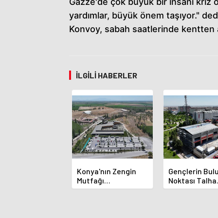
Gazze'de çok büyük bir insani kriz 
yardımlar, büyük önem taşıyor." ded
Konvoy, sabah saatlerinde kentten a
İLGILI HABERLER
Konya'nın Zengin
Gençlerin Bu
Mutfağı
Noktası Talha
GastroFest'te
Bayrakçı Aka
Tanıtılacak
Hızla Yükseliy