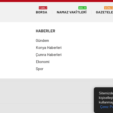
CANLI
ANLIK
GÜNL
BORSA
NAMAZ VAKITLERI
GAZETEL
HABERLER
Gündem
Konya Haberleri
Çumra Haberleri
Ekonomi
Spor
Sit
Sitemizde
kişiselleş
kullanmay
Çerez Po