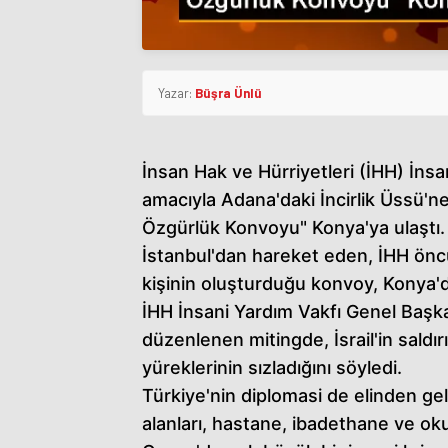
Yazar:
Büşra Ünlü
İnsan Hak ve Hürriyetleri (İHH) İnsa
amacıyla Adana'daki İncirlik Üssü'ne
Özgürlük Konvoyu" Konya'ya ulaştı.
İstanbul'dan hareket eden, İHH önc
kişinin oluşturduğu konvoy, Konya'd
İHH İnsani Yardım Vakfı Genel Başk
düzenlenen mitingde, İsrail'in saldı
yüreklerinin sızladığını söyledi.
Türkiye'nin diplomasi de elinden gelen
alanları, hastane, ibadethane ve okul