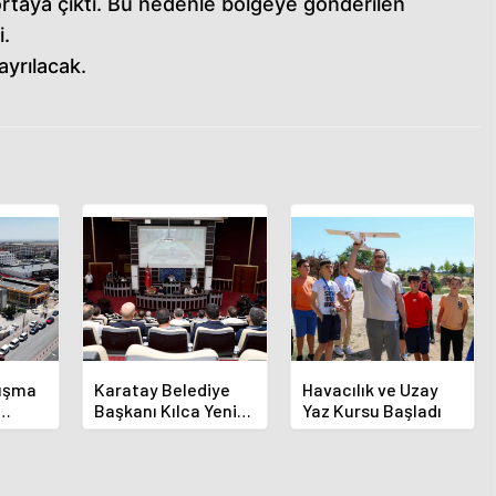
ortaya çıktı. Bu nedenle bölgeye gönderilen
i.
yrılacak.
luşma
Karatay Belediye
Havacılık ve Uzay
Başkanı Kılca Yeni
Yaz Kursu Başladı
demi
Projeleri Açıkladı
or