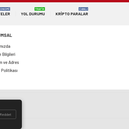
KONOMİ
TRAFİK
CANLI
TELER
YOL DURUMU
KRIPTO PARALAR
UMSAL
mızda
Bilgileri
im ve Adres
Politikası
si
Reddet