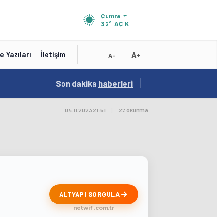
Çumra
32°
AÇIK
A+
e Yazıları
İletişim
A-
19:01
Son dakika
/
haberleri
Konya'nın Zengin Mutfağı GastroFest'te Tanıt
04.11.2023 21:51
|
22 okunma
ALTYAPI SORGULA
netwifi.com.tr