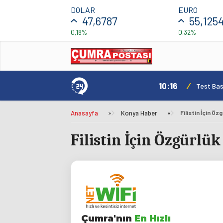
DOLAR
EURO
47,6787
55,125
0,18%
0,32%
10:16
/
Test Basl
Anasayfa
»
Konya Haber
»
Filistin İçin Ö
Filistin İçin Özgürlü
Çumra'nın
En Hızlı