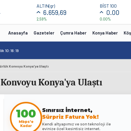
ALTIN(gr)
BİST 100
4
6.659,69
0.00
2,59%
0.00%
Anasayfa
Gazeteler
Çumra Haber
Konya Haber
Köş
ik 10:16:19
zgürlük Konvoyu Konya'ya Ulaştı
k Konvoyu Konya'ya Ulaştı
Sınırsız İnternet,
100
Sürpriz Fatura Yok!
Mbps'e
Kendi altyapımız ve son teknoloji ile
Kadar
evinize özel kesintisiz internet.