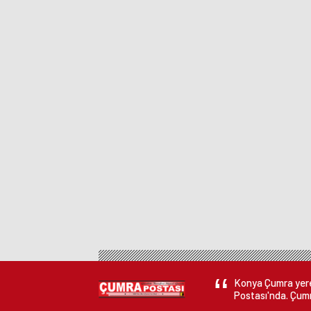
Konya Çumra yerel
Postası'nda. Çumr