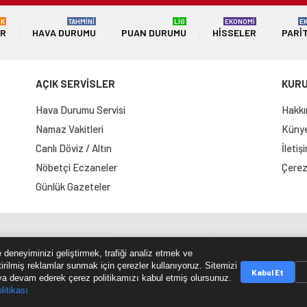
ÜK
TAHMİNİ
LİG
EKONOMİ
E
ER
HAVA DURUMU
PUAN DURUMU
HISSELER
PARI
AÇIK SERVİSLER
KUR
Hava Durumu Servisi
Hakkı
Namaz Vakitleri
Künye 
Canlı Döviz / Altın
İletiş
Nöbetçi Eczaneler
Çerez 
Günlük Gazeteler
e Haritası
RSS Kaynağı
Çumra Postası
@cumra_posta
 deneyiminizi geliştirmek, trafiği analiz etmek ve
tirilmiş reklamlar sunmak için çerezler kullanıyoruz. Sitemizi
Kabul Et
a devam ederek çerez politikamızı kabul etmiş olursunuz.
litikası
© 2026 cumrapostasi.com Tüm hakları saklıdır.