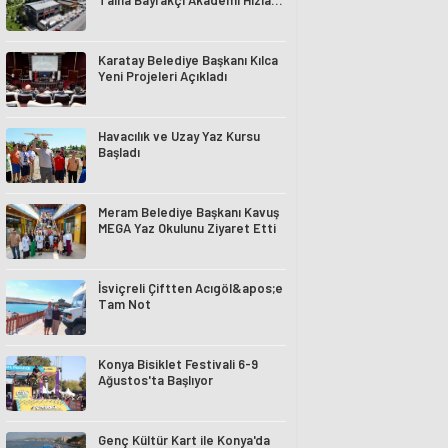
Talha Bayrakçı Akademi Hızla
Yükseliyor
Karatay Belediye Başkanı Kılca
Yeni Projeleri Açıkladı
Havacılık ve Uzay Yaz Kursu
Başladı
Meram Belediye Başkanı Kavuş
MEGA Yaz Okulunu Ziyaret Etti
İsviçreli Çiftten Acıgöl&apos;e
Tam Not
Konya Bisiklet Festivali 6-9
Ağustos'ta Başlıyor
Genç Kültür Kart ile Konya'da