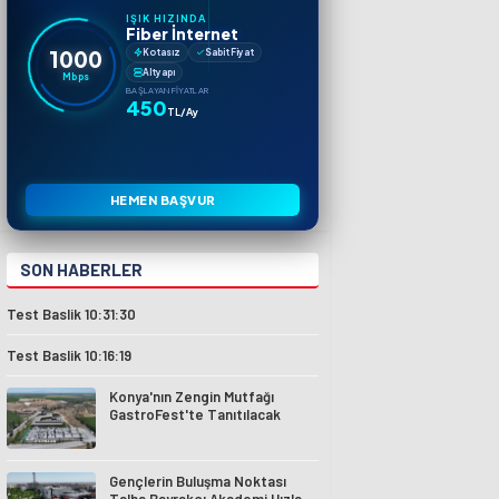
IŞIK HIZINDA
Fiber İnternet
1000
Kotasız
Sabit Fiyat
Altyapı
Mbps
BAŞLAYAN FIYATLAR
450
TL/Ay
HEMEN BAŞVUR
SON HABERLER
Test Baslik 10:31:30
Test Baslik 10:16:19
Konya'nın Zengin Mutfağı
GastroFest'te Tanıtılacak
Gençlerin Buluşma Noktası