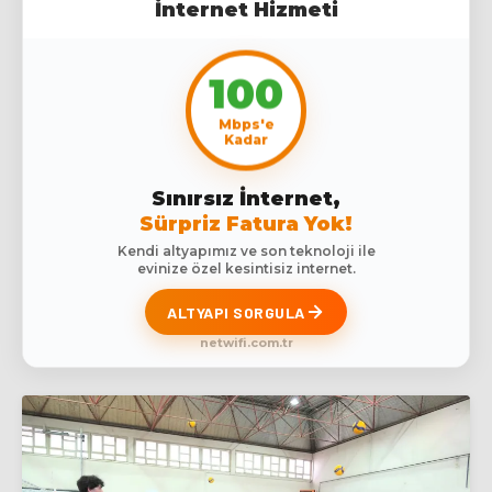
İnternet Hizmeti
100
Mbps'e
Kadar
Sınırsız İnternet,
Sürpriz Fatura Yok!
Kendi altyapımız ve son teknoloji ile
evinize özel kesintisiz internet.
ALTYAPI SORGULA
netwifi.com.tr