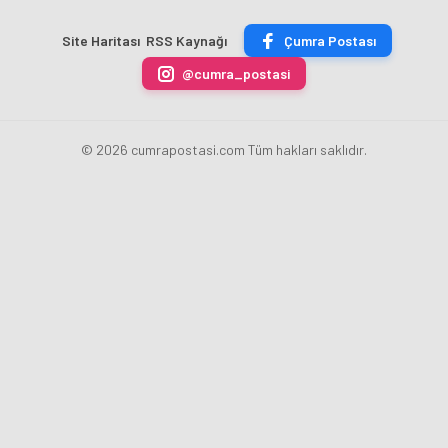
Akademi
Projeleri
Hızla
Açıkladı
Site Haritası
RSS Kaynağı
Çumra Postası
Yükseliyor
@cumra_postasi
© 2026 cumrapostasi.com Tüm hakları saklıdır.