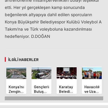
antrenörlerine misafirperverlikten dolayı teşekkür
etti. Her yıl gerçekleşen kamp sonucunda
beğenilerek altyapıya dahil edilen sporcuların
Konya Büyükşehir Belediyespor Kulübü Voleybol A
Takımı’na ve Türk voleyboluna kazandırılması
hedefleniyor. D.DOĞAN
İLGILI HABERLER
Konya'nın
Gençlerin
Karatay
Havacılık
Zengin
Buluşma
Belediye
ve Uzay
Mutfağı
Noktası
Başkanı
Yaz
GastroFest'te
Talha
Kılca
Kursu
Tanıtılacak
Bayrakçı
Yeni
Başladı