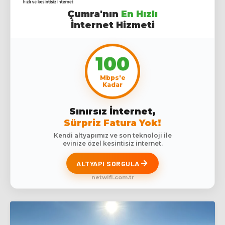
Çumra'nın
En Hızlı
İnternet Hizmeti
100
Mbps'e
Kadar
Sınırsız İnternet,
Sürpriz Fatura Yok!
Kendi altyapımız ve son teknoloji ile
evinize özel kesintisiz internet.
ALTYAPI SORGULA
netwifi.com.tr