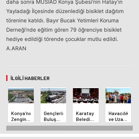
daha sonra MÜSİAD Konya Şubesi’nin Hatay’ın
Yayladağı İlçesinde düzenlediği bisiklet dağıtım
törenine katıldı. Bayır Bucak Yetimleri Koruma
Derneği’nde eğitim gören 79 öğrenciye bisiklet
hediye edildiği törende çocuklar mutlu edildi.
A.ARAN
İLGILI HABERLER
Konya'nın
Gençlerin
Karatay
Havacılık
Zengin
Buluşma
Belediye
ve Uzay
Mutfağı
Noktası
Başkanı
Yaz
GastroFest'te
Talha
Kılca
Kursu
Tanıtılacak
Bayrakçı
Yeni
Başladı