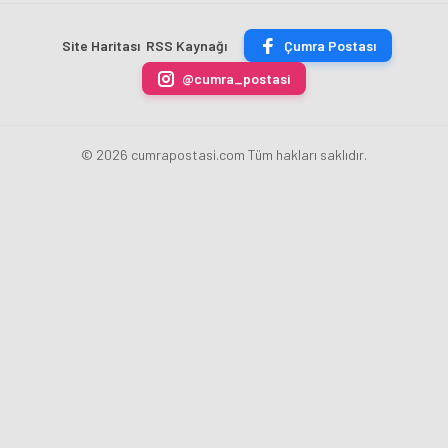
Akademi
Projeleri
Hızla
Açıkladı
Site Haritası
RSS Kaynağı
Çumra Postası
Yükseliyor
@cumra_postasi
© 2026 cumrapostasi.com Tüm hakları saklıdır.