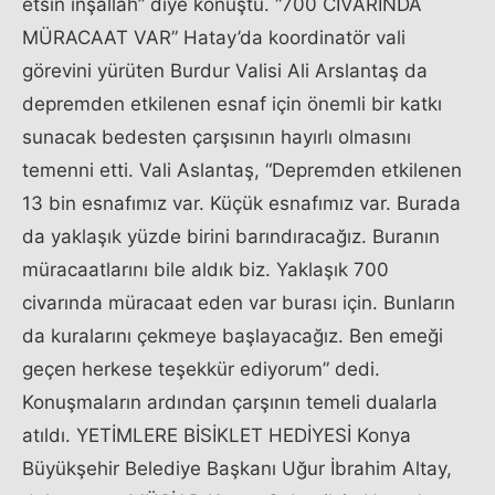
etsin inşallah” diye konuştu. “700 CİVARINDA
MÜRACAAT VAR” Hatay’da koordinatör vali
görevini yürüten Burdur Valisi Ali Arslantaş da
depremden etkilenen esnaf için önemli bir katkı
sunacak bedesten çarşısının hayırlı olmasını
temenni etti. Vali Aslantaş, “Depremden etkilenen
13 bin esnafımız var. Küçük esnafımız var. Burada
da yaklaşık yüzde birini barındıracağız. Buranın
müracaatlarını bile aldık biz. Yaklaşık 700
civarında müracaat eden var burası için. Bunların
da kuralarını çekmeye başlayacağız. Ben emeği
geçen herkese teşekkür ediyorum” dedi.
Konuşmaların ardından çarşının temeli dualarla
atıldı. YETİMLERE BİSİKLET HEDİYESİ Konya
Büyükşehir Belediye Başkanı Uğur İbrahim Altay,