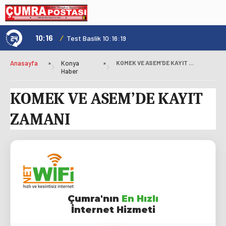
10:16
/
1
Test Baslik 10:16:19
Anasayfa
»
Konya
»
KOMEK VE ASEM’DE KAYIT ZAMANI
Haber
KOMEK VE ASEM’DE KAYIT
ZAMANI
Çumra'nın
En Hızlı
İnternet Hizmeti