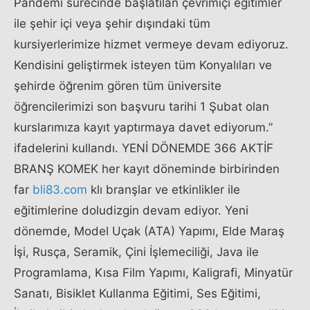
Pandemi sürecinde başlatılan çevrimiçi eğitimler
ile şehir içi veya şehir dışındaki tüm
kursiyerlerimize hizmet vermeye devam ediyoruz.
Kendisini geliştirmek isteyen tüm Konyalıları ve
şehirde öğrenim gören tüm üniversite
öğrencilerimizi son başvuru tarihi 1 Şubat olan
kurslarımıza kayıt yaptırmaya davet ediyorum.”
ifadelerini kullandı. YENİ DÖNEMDE 366 AKTİF
BRANŞ KOMEK her kayıt döneminde birbirinden
far
bli83.com
klı branşlar ve etkinlikler ile
eğitimlerine doludizgin devam ediyor. Yeni
dönemde, Model Uçak (ATA) Yapımı, Elde Maraş
İşi, Rusça, Seramik, Çini İşlemeciliği, Java ile
Programlama, Kısa Film Yapımı, Kaligrafi, Minyatür
Sanatı, Bisiklet Kullanma Eğitimi, Ses Eğitimi,