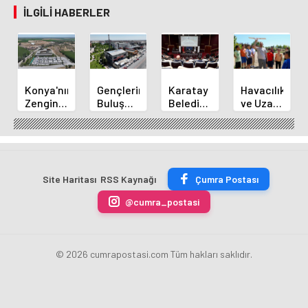
İLGILI HABERLER
Konya'nın
Gençlerin
Karatay
Havacılık
Zengin
Buluşma
Belediye
ve Uzay
Mutfağı
Noktası
Başkanı
Yaz
GastroFest'te
Talha
Kılca
Kursu
Tanıtılacak
Bayrakçı
Yeni
Başladı
Akademi
Projeleri
Hızla
Açıkladı
Site Haritası
RSS Kaynağı
Çumra Postası
Yükseliyor
@cumra_postasi
© 2026 cumrapostasi.com Tüm hakları saklıdır.