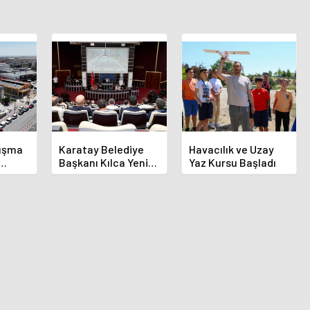
luşma
Karatay Belediye
Havacılık ve Uzay
Başkanı Kılca Yeni
Yaz Kursu Başladı
demi
Projeleri Açıkladı
or