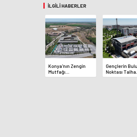
İLGILI HABERLER
Konya'nın Zengin
Gençlerin Bu
Mutfağı
Noktası Talha
GastroFest'te
Bayrakçı Aka
Tanıtılacak
Hızla Yükseliy