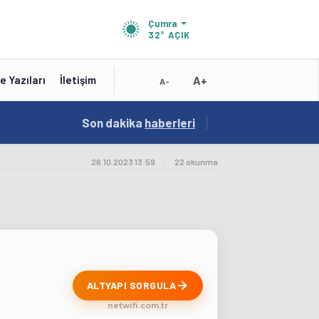
Çumra
32°
AÇIK
A+
e Yazıları
İletişim
A-
15:41
Son dakika
/
haberleri
Test
26.10.2023 13:59
|
22 okunma
ALTYAPI SORGULA
netwifi.com.tr