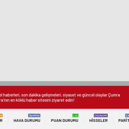
 haberleri, son dakika gelişmeleri, siyaset ve güncel olaylar Çumra
a'nın en köklü haber sitesini ziyaret edin!
ÜK
TAHMİNİ
LİG
EKONOMİ
E
ER
HAVA DURUMU
PUAN DURUMU
HISSELER
PARI