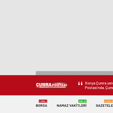
Konya Çumra yerel
Postası'nda. Çumr
CANLI
ANLIK
GÜNL
BORSA
NAMAZ VAKITLERI
GAZETEL