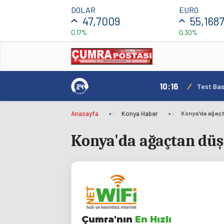
DOLAR
EURO
47,7009
55,168
0,17%
0,30%
10:16
/
Test Basl
Anasayfa
»
Konya Haber
»
Konya'da ağaçta
Konya'da ağaçtan düş
Çumra'nın
En Hızlı