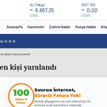
ALTIN(gr)
BİST 100
7
6.667,25
0.00
2,70%
0.00%
Anasayfa
Gazeteler
Çumra Haber
Konya Haber
Köş
ik 10:16:19
n düşen kişi yaralandı
en kişi yaralandı
100
Sınırsız İnternet,
Sürpriz Fatura Yok!
Mbps'e
Kendi altyapımız ve son teknoloji ile
Kadar
evinize özel kesintisiz internet.