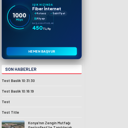
IŞIK HIZINDA
Fiber İnternet
1000
Kotasız
Sabit Fiyat
Altyapı
Mbps
BAŞLAYAN FIYATLAR
450
TL/Ay
HEMEN BAŞVUR
SON HABERLER
Test Baslik 10:31:30
Test Baslik 10:16:19
Test
Test Title
Konya'nın Zengin Mutfağı
GastroFest'te Tanıtılacak