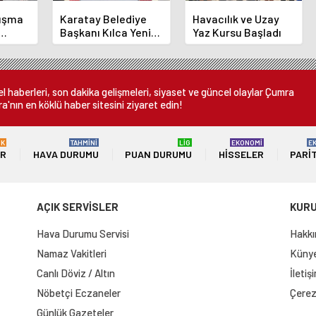
luşma
Karatay Belediye
Havacılık ve Uzay
Başkanı Kılca Yeni
Yaz Kursu Başladı
demi
Projeleri Açıkladı
or
 haberleri, son dakika gelişmeleri, siyaset ve güncel olaylar Çumra
a'nın en köklü haber sitesini ziyaret edin!
ÜK
TAHMİNİ
LİG
EKONOMİ
E
ER
HAVA DURUMU
PUAN DURUMU
HISSELER
PARI
AÇIK SERVİSLER
KUR
Hava Durumu Servisi
Hakkı
Namaz Vakitleri
Künye 
Canlı Döviz / Altın
İletiş
Nöbetçi Eczaneler
Çerez 
Günlük Gazeteler