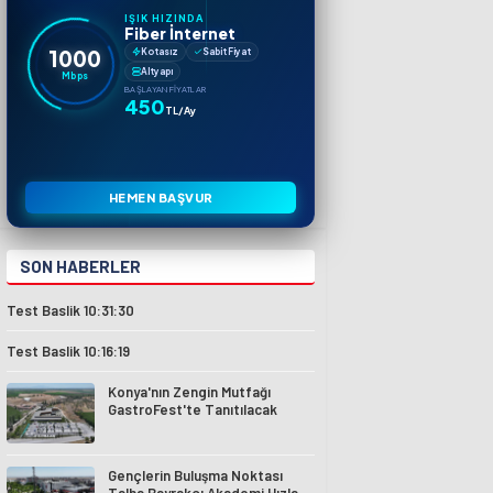
IŞIK HIZINDA
Fiber İnternet
1000
Kotasız
Sabit Fiyat
Altyapı
Mbps
BAŞLAYAN FIYATLAR
450
TL/Ay
HEMEN BAŞVUR
SON HABERLER
Test Baslik 10:31:30
Test Baslik 10:16:19
Konya'nın Zengin Mutfağı
GastroFest'te Tanıtılacak
Gençlerin Buluşma Noktası