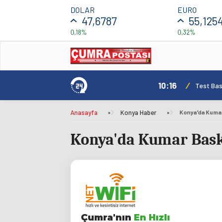
DOLAR
EURO
47,6787
55,125
0,18%
0,32%
10:16
/
Test Basl
Anasayfa
»
Konya Haber
»
Konya'da Kumar 
Konya'da Kumar Baskı
Çumra'nın
En Hızlı