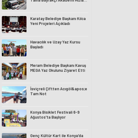
Talha Bayrakçı Akademi Hızla
Yükseliyor
Karatay Belediye Başkanı Kılca
Yeni Projeleri Açıkladı
Havacılık ve Uzay Yaz Kursu
Başladı
Meram Belediye Başkanı Kavuş
MEGA Yaz Okulunu Ziyaret Etti
İsviçreli Çiftten Acıgöl&apos;e
Tam Not
Konya Bisiklet Festivali 6-9
Ağustos'ta Başlıyor
Genç Kültür Kart ile Konya'da