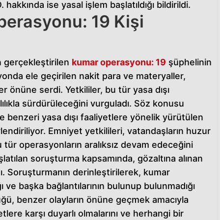
hakkında ise yasal işlem başlatıldığı bildirildi.
erasyonu: 19 Kişi
 gerçekleştirilen
kumar operasyonu: 19
şüphelinin
nda ele geçirilen nakit para ve materyaller,
 önüne serdi. Yetkililer, bu tür yasa dışı
lılıkla sürdürüleceğini vurguladı. Söz konusu
benzeri yasa dışı faaliyetlere yönelik yürütülen
lendiriliyor. Emniyet yetkilileri, vatandaşların huzur
 tür operasyonların aralıksız devam edeceğini
latılan soruşturma kapsamında, gözaltına alınan
dı. Soruşturmanın derinleştirilerek, kumar
ğı ve başka bağlantılarının bulunup bulunmadığı
lüğü, benzer olayların önüne geçmek amacıyla
etlere karşı duyarlı olmalarını ve herhangi bir