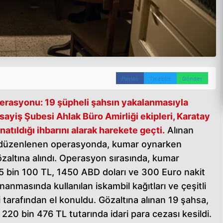
Paylaş
Tweetle
Gönder
erasyonu: 19
şüpheli şahsın yakalanmasıyla
ayiş Şubesi Ahlak Büro Amirliği ekipleri, Karatay
tıldığı ihbarını alarak harekete geçti.
Alınan
se düzenlenen operasyonda, kumar oynarken
zaltına alındı. Operasyon sırasında, kumar
5 bin 100 TL, 1450 ABD doları ve 300 Euro nakit
anmasında kullanılan iskambil kağıtları ve çeşitli
i tarafından el konuldu. Gözaltına alınan 19 şahsa,
0 bin 476 TL tutarında idari para cezası kesildi.