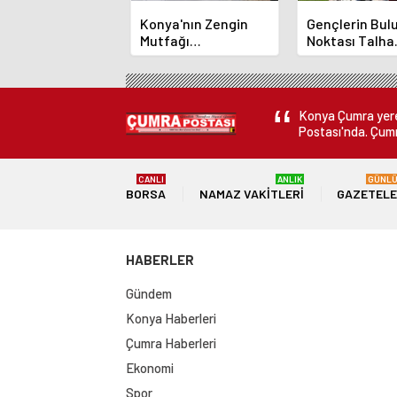
Konya'nın Zengin
Gençlerin Bu
Mutfağı
Noktası Talha
GastroFest'te
Bayrakçı Aka
Tanıtılacak
Hızla Yükseliy
Konya Çumra yerel
Postası'nda. Çumr
CANLI
ANLIK
GÜNL
BORSA
NAMAZ VAKITLERI
GAZETEL
HABERLER
Gündem
Konya Haberleri
Çumra Haberleri
Ekonomi
Spor