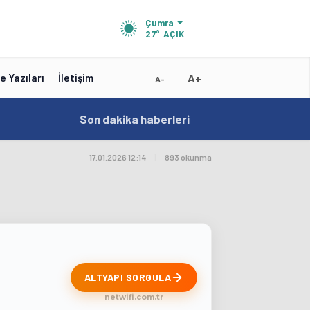
Çumra
27°
AÇIK
A+
e Yazıları
İletişim
A-
19:01
Son dakika
/
haberleri
Konya'nın Zengin Mutfağı GastroFest'te Tanıt
17.01.2026 12:14
|
893 okunma
ALTYAPI SORGULA
netwifi.com.tr