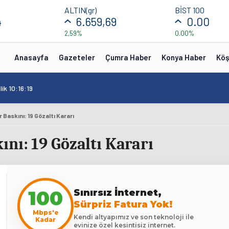
ALTIN(gr)
BİST 100
4
6.659,69
0.00
2,59%
0.00%
Anasayfa
Gazeteler
Çumra Haber
Konya Haber
Köş
ik 10:16:19
Baskını: 19 Gözaltı Kararı
nı: 19 Gözaltı Kararı
Sınırsız İnternet,
100
Sürpriz Fatura Yok!
Mbps'e
Kendi altyapımız ve son teknoloji ile
Kadar
evinize özel kesintisiz internet.