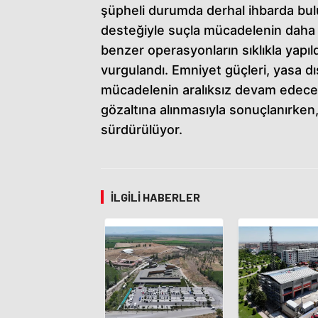
şüpheli durumda derhal ihbarda bulu
desteğiyle suçla mücadelenin daha et
benzer operasyonların sıklıkla yapıld
vurgulandı. Emniyet güçleri, yasa d
mücadelenin aralıksız devam edeceğ
gözaltına alınmasıyla sonuçlanırken, 
sürdürülüyor.
İLGILI HABERLER