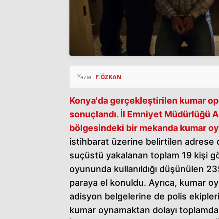
Yazar:
F.ÖZKAN
Konya'da gerçekleştirilen
kumar op
sonuçlandı. İl Emniyet Müdürlüğü As
bölgesindeki bir mekanda kumar oyna
istihbarat üzerine belirtilen adre
suçüstü yakalanan toplam 19 kişi gö
oyununda kullanıldığı düşünülen 23
paraya el konuldu. Ayrıca, kumar oyn
adisyon belgelerine de polis ekipler
kumar oynamaktan dolayı toplamda 22