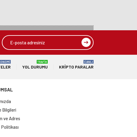
KONOMİ
TRAFİK
CANLI
TELER
YOL DURUMU
KRIPTO PARALAR
UMSAL
mızda
Bilgileri
im ve Adres
Politikası