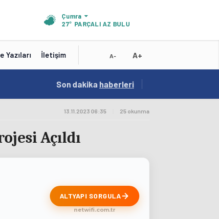
Çumra
27°
PARÇALI AZ BULUTLU
A+
e Yazıları
İletişim
A-
19:01
Son dakika
/
haberleri
Konya'nın Zengin Mutfağı GastroFest'te Tanıt
13.11.2023 06:35
|
25 okunma
ojesi Açıldı
ALTYAPI SORGULA
netwifi.com.tr