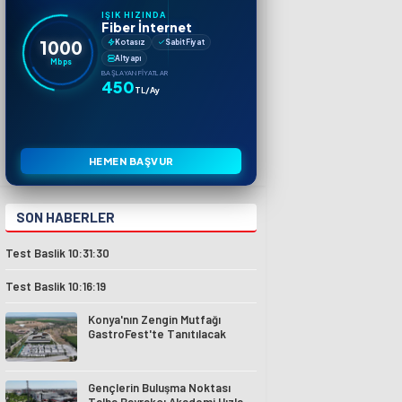
IŞIK HIZINDA
Fiber İnternet
1000
Kotasız
Sabit Fiyat
Altyapı
Mbps
BAŞLAYAN FIYATLAR
450
TL/Ay
HEMEN BAŞVUR
SON HABERLER
Test Baslik 10:31:30
Test Baslik 10:16:19
Konya'nın Zengin Mutfağı
GastroFest'te Tanıtılacak
Gençlerin Buluşma Noktası