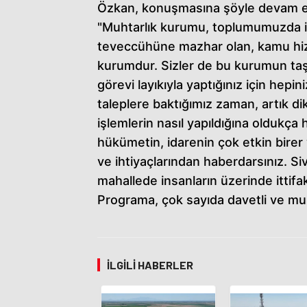
Özkan, konuşmasına şöyle devam et
"Muhtarlık kurumu, toplumumuzda in
teveccühüne mazhar olan, kamu hizm
kurumdur. Sizler de bu kurumun taşıy
görevi layıkıyla yaptığınız için hepin
taleplere baktığımız zaman, artık di
işlemlerin nasıl yapıldığına oldukça
hükümetin, idarenin çok etkin birer 
ve ihtiyaçlarından haberdarsınız. S
mahallede insanların üzerinde ittifak 
Programa, çok sayıda davetli ve muh
İLGILI HABERLER