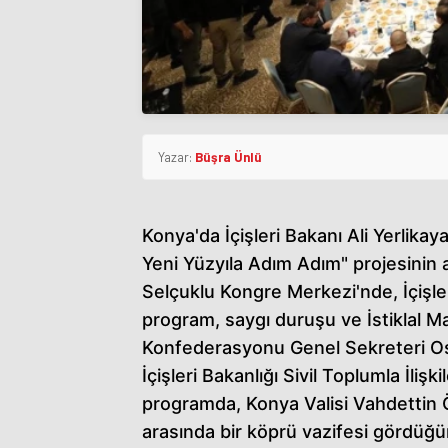
Yazar:
Büşra Ünlü
Konya'da İçişleri Bakanı Ali Yerlika
Yeni Yüzyıla Adım Adım" projesinin a
Selçuklu Kongre Merkezi'nde, İçişler
program, saygı duruşu ve İstiklal M
Konfederasyonu Genel Sekreteri O
İçişleri Bakanlığı Sivil Toplumla İl
programda, Konya Valisi Vahdettin 
arasında bir köprü vazifesi gördüğü