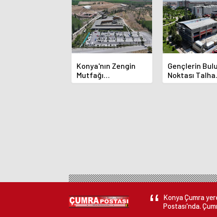
Konya'nın Zengin
Gençlerin Bu
Mutfağı
Noktası Talha
GastroFest'te
Bayrakçı Aka
Tanıtılacak
Hızla Yükseliy
Konya Çumra yerel
Postası'nda. Çumr