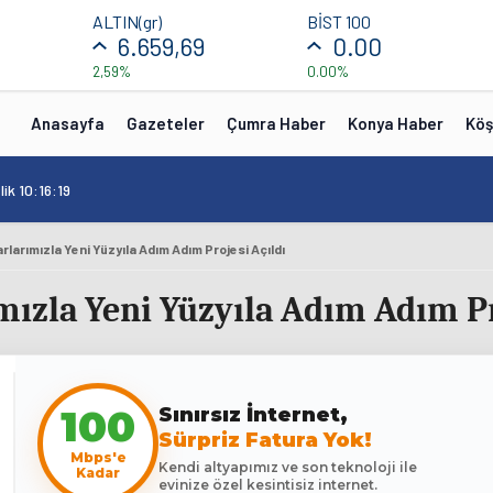
ALTIN(gr)
BİST 100
6.659,69
0.00
2,59%
0.00%
Anasayfa
Gazeteler
Çumra Haber
Konya Haber
Köş
ik 10:16:19
larımızla Yeni Yüzyıla Adım Adım Projesi Açıldı
ızla Yeni Yüzyıla Adım Adım Pr
Sınırsız İnternet,
100
Sürpriz Fatura Yok!
Mbps'e
Kendi altyapımız ve son teknoloji ile
Kadar
evinize özel kesintisiz internet.