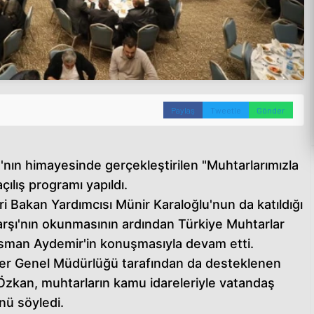
Paylaş
Tweetle
Gönder
ya'nın himayesinde gerçekleştirilen "Muhtarlarımızla
çılış programı yapıldı.
i Bakan Yardımcısı Münir Karaloğlu'nun da katıldığı
arşı'nın okunmasının ardından Türkiye Muhtarlar
sman Aydemir'in konuşmasıyla devam etti.
işkiler Genel Müdürlüğü tarafından da desteklenen
Özkan, muhtarların kamu idareleriyle vatandaş
nü söyledi.