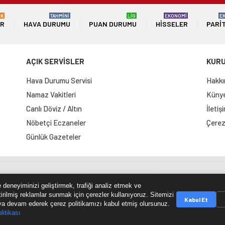
ÜK
TAHMİNİ
LİG
EKONOMİ
E
ER
HAVA DURUMU
PUAN DURUMU
HISSELER
PARI
AÇIK SERVİSLER
KUR
Hava Durumu Servisi
Hakkı
Namaz Vakitleri
Künye 
Canlı Döviz / Altın
İletiş
Nöbetçi Eczaneler
Çerez 
Günlük Gazeteler
e Haritası
RSS Kaynağı
Çumra Postası
@cumra_posta
 deneyiminizi geliştirmek, trafiği analiz etmek ve
tirilmiş reklamlar sunmak için çerezler kullanıyoruz. Sitemizi
Kabul Et
a devam ederek çerez politikamızı kabul etmiş olursunuz.
litikası
© 2026 cumrapostasi.com Tüm hakları saklıdır.