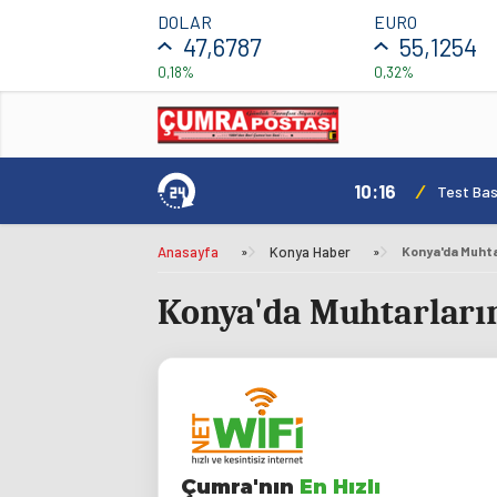
DOLAR
EURO
47,6787
55,1254
0,18%
0,32%
10:16
/
Test Basl
Anasayfa
»
Konya Haber
»
Konya'da Muhtar
Konya'da Muhtarlarım
Çumra'nın
En Hızlı