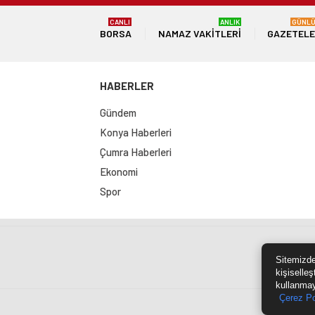
CANLI
ANLIK
GÜNL
BORSA
NAMAZ VAKITLERI
GAZETEL
HABERLER
Gündem
Konya Haberleri
Çumra Haberleri
Ekonomi
Spor
Sit
Sitemizde
kişiselleş
kullanmay
Çerez Po