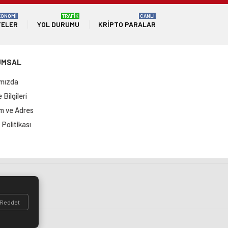
KONOMİ
TRAFİK
CANLI
TELER
YOL DURUMU
KRIPTO PARALAR
UMSAL
mızda
Bilgileri
im ve Adres
Politikası
si
Reddet