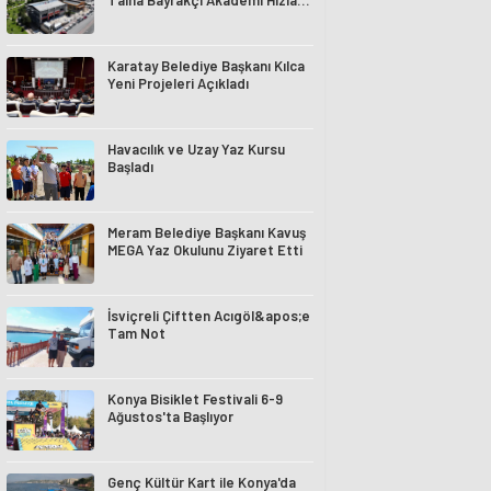
Talha Bayrakçı Akademi Hızla
Yükseliyor
Karatay Belediye Başkanı Kılca
Yeni Projeleri Açıkladı
Havacılık ve Uzay Yaz Kursu
Başladı
Meram Belediye Başkanı Kavuş
MEGA Yaz Okulunu Ziyaret Etti
İsviçreli Çiftten Acıgöl&apos;e
Tam Not
Konya Bisiklet Festivali 6-9
Ağustos'ta Başlıyor
Genç Kültür Kart ile Konya'da