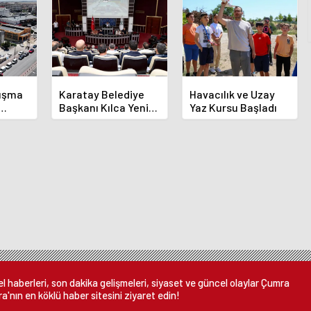
luşma
Karatay Belediye
Havacılık ve Uzay
Başkanı Kılca Yeni
Yaz Kursu Başladı
demi
Projeleri Açıkladı
or
 haberleri, son dakika gelişmeleri, siyaset ve güncel olaylar Çumra
a'nın en köklü haber sitesini ziyaret edin!