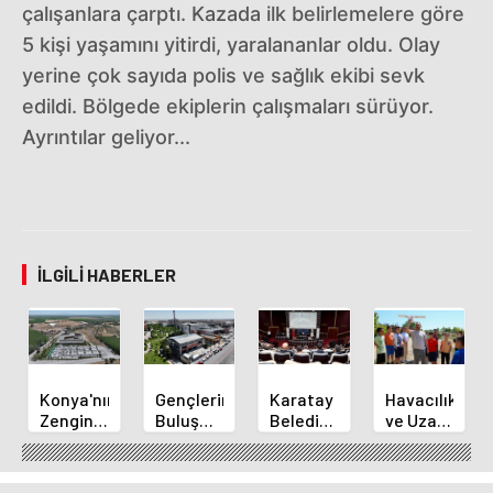
çalışanlara çarptı. Kazada ilk belirlemelere göre
5 kişi yaşamını yitirdi, yaralananlar oldu. Olay
yerine çok sayıda polis ve sağlık ekibi sevk
edildi. Bölgede ekiplerin çalışmaları sürüyor.
Ayrıntılar geliyor...
İLGILI HABERLER
Konya'nın
Gençlerin
Karatay
Havacılık
Zengin
Buluşma
Belediye
ve Uzay
Mutfağı
Noktası
Başkanı
Yaz
GastroFest'te
Talha
Kılca
Kursu
Tanıtılacak
Bayrakçı
Yeni
Başladı