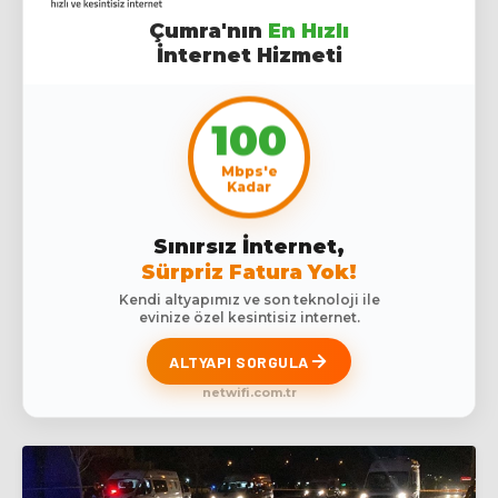
Çumra'nın
En Hızlı
İnternet Hizmeti
100
Mbps'e
Kadar
Sınırsız İnternet,
Sürpriz Fatura Yok!
Kendi altyapımız ve son teknoloji ile
evinize özel kesintisiz internet.
ALTYAPI SORGULA
netwifi.com.tr