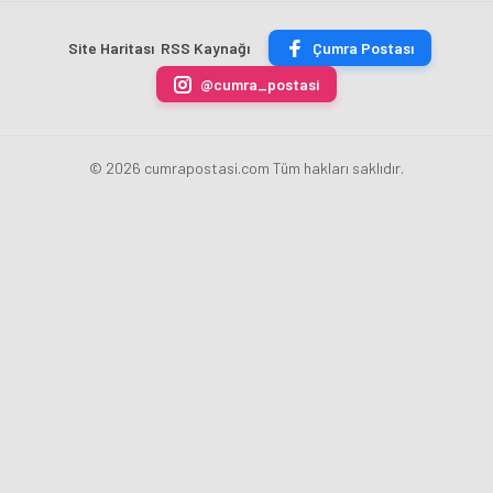
Akademi
Projeleri
Hızla
Açıkladı
Site Haritası
RSS Kaynağı
Çumra Postası
Yükseliyor
@cumra_postasi
© 2026 cumrapostasi.com Tüm hakları saklıdır.