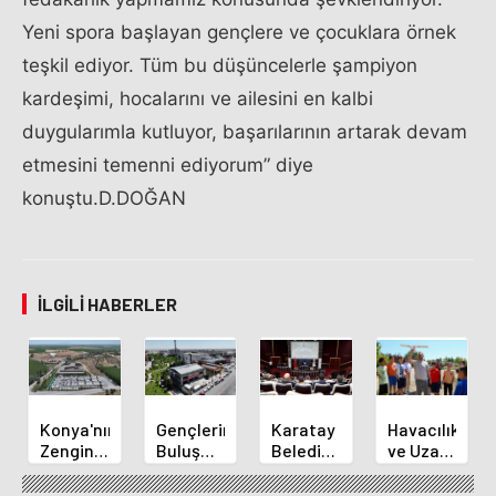
Yeni spora başlayan gençlere ve çocuklara örnek
teşkil ediyor. Tüm bu düşüncelerle şampiyon
kardeşimi, hocalarını ve ailesini en kalbi
duygularımla kutluyor, başarılarının artarak devam
etmesini temenni ediyorum” diye
konuştu.D.DOĞAN
İLGILI HABERLER
Konya'nın
Gençlerin
Karatay
Havacılık
Zengin
Buluşma
Belediye
ve Uzay
Mutfağı
Noktası
Başkanı
Yaz
GastroFest'te
Talha
Kılca
Kursu