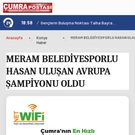
18:58
/
1
Konya'nın Zengin Mutfağı GastroFest'te Tanıtılacak
Gençlerin Buluşma Noktası Talha Bayrakçı Akademi Hızla Yükseliyor
Anasayfa
»
Konya
»
Haber
MERAM BELEDİYESPORLU
HASAN ULUŞAN AVRUPA
ŞAMPİYONU OLDU
Çumra'nın
En Hızlı