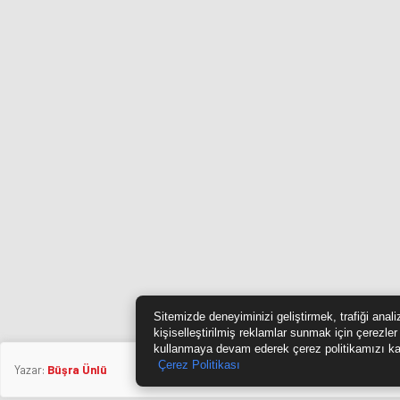
Sitemizde deneyiminizi geliştirmek, trafiği anal
kişiselleştirilmiş reklamlar sunmak için çerezler
kullanmaya devam ederek çerez politikamızı ka
Çerez Politikası
Yazar:
Büşra Ünlü