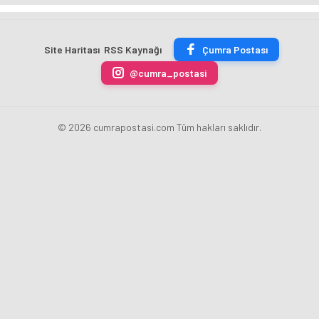
Tanıtılacak
Bayrakçı
Yeni
Başladı
Akademi
Projeleri
Hızla
Açıkladı
Site Haritası
RSS Kaynağı
Çumra Postası
Yükseliyor
@cumra_postasi
© 2026 cumrapostasi.com Tüm hakları saklıdır.