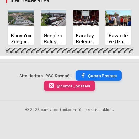
İLGILI HABERLER
Konya'nın
Gençlerin
Karatay
Havacılık
Zengin
Buluşma
Belediye
ve Uzay
Mutfağı
Noktası
Başkanı
Yaz
GastroFest'te
Talha
Kılca
Kursu
Tanıtılacak
Bayrakçı
Yeni
Başladı
Akademi
Projeleri
Hızla
Açıkladı
Site Haritası
RSS Kaynağı
Çumra Postası
Yükseliyor
@cumra_postasi
© 2026 cumrapostasi.com Tüm hakları saklıdır.