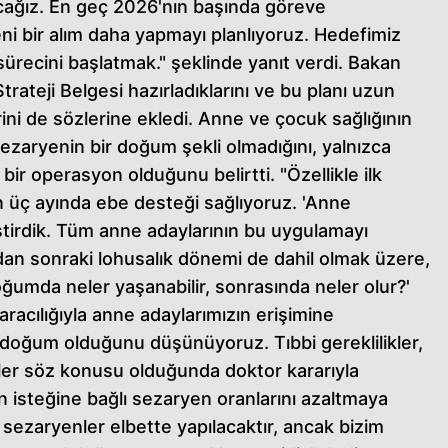
ağız. En geç 2026'nın başında göreve
ni bir alım daha yapmayı planlıyoruz. Hedefimiz
ürecini başlatmak." şeklinde yanıt verdi. Bakan
trateji Belgesi hazırladıklarını ve bu planı uzun
erini de sözlerine ekledi. Anne ve çocuk sağlığının
aryenin bir doğum şekli olmadığını, yalnızca
r operasyon olduğunu belirtti. "Özellikle ilk
 üç ayında ebe desteği sağlıyoruz. 'Anne
ştirdik. Tüm anne adaylarının bu uygulamayı
dan sonraki lohusalık dönemi de dahil olmak üzere,
ğumda neler yaşanabilir, sonrasında neler olur?'
aracılığıyla anne adaylarımızın erişimine
 doğum olduğunu düşünüyoruz. Tıbbi gereklilikler,
skler söz konusu olduğunda doktor kararıyla
ın isteğine bağlı sezaryen oranlarını azaltmaya
n sezaryenler elbette yapılacaktır, ancak bizim