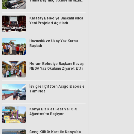
Talha Bayrakçı Akademi Hızla
Yükseliyor
Karatay Belediye Başkanı Kılca
Yeni Projeleri Açıkladı
Havacılık ve Uzay Yaz Kursu
Başladı
Meram Belediye Başkanı Kavuş
MEGA Yaz Okulunu Ziyaret Etti
İsviçreli Çiftten Acıgöl&apos;e
Tam Not
Konya Bisiklet Festivali 6-9
Ağustos'ta Başlıyor
Genç Kültür Kart ile Konya'da