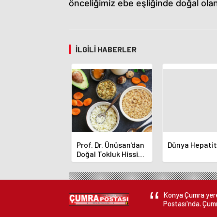
önceliğimiz ebe eşliğinde doğal ol
İLGILI HABERLER
Prof. Dr. Ünüsan'dan
Dünya Hepati
Doğal Tokluk Hissi
Yolları
Konya Çumra yerel
Postası'nda. Çumr