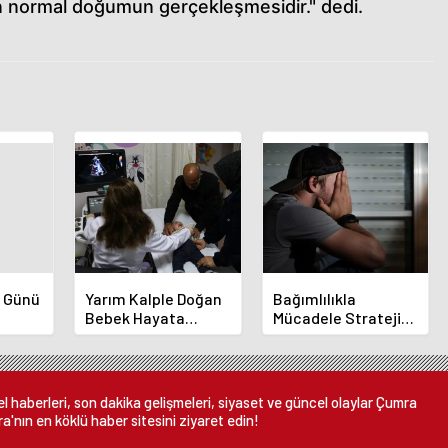
an normal doğumun gerçekleşmesidir." dedi.
t Günü
Yarım Kalple Doğan
Bağımlılıkla
Bebek Hayata
Mücadele Stratejisi
Tutundu
Netleşti
 haberleri, son dakika gelişmeleri, siyaset ve güncel olaylar Çumra
a'nın en köklü haber sitesini ziyaret edin!