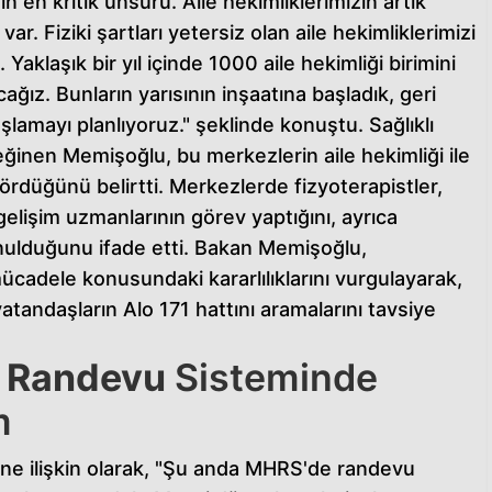
n en kritik unsuru. Aile hekimliklerimizin artık
var. Fiziki şartları yetersiz olan aile hekimliklerimizi
 Yaklaşık bir yıl içinde 1000 aile hekimliği birimini
cağız. Bunların yarısının inşaatına başladık, geri
başlamayı planlıyoruz." şeklinde konuştu. Sağlıklı
inen Memişoğlu, bu merkezlerin aile hekimliği ile
ördüğünü belirtti. Merkezlerde fizyoterapistler,
gelişim uzmanlarının görev yaptığını, ayrıca
nulduğunu ifade etti. Bakan Memişoğlu,
mücadele konusundaki kararlılıklarını vurgulayarak,
atandaşların Alo 171 hattını aramalarını tavsiye
 Randevu
Sisteminde
m
ne ilişkin olarak, "Şu anda MHRS'de randevu