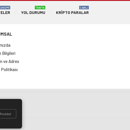
KONOMİ
TRAFİK
CANLI
TELER
YOL DURUMU
KRIPTO PARALAR
UMSAL
mızda
Bilgileri
im ve Adres
Politikası
si
Reddet