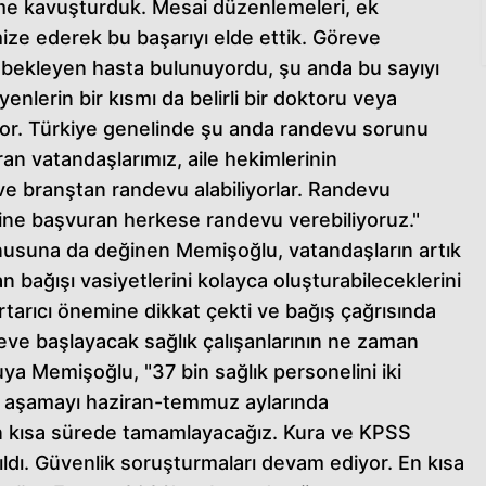
e kavuşturduk. Mesai düzenlemeleri, ek
imize ederek bu başarıyı elde ettik. Göreve
bekleyen hasta bulunuyordu, şu anda bu sayıyı
enlerin bir kısmı da belirli bir doktoru veya
or. Türkiye genelinde şu anda randevu sorunu
an vatandaşlarımız, aile hekimlerinin
 ve branştan randevu alabiliyorlar. Randevu
rine başvuran herkese randevu verebiliyoruz."
konusuna da değinen Memişoğlu, vatandaşların artık
bağışı vasiyetlerini kolayca oluşturabileceklerini
rtarıcı önemine dikkat çekti ve bağış çağrısında
reve başlayacak sağlık çalışanlarının ne zaman
uya Memişoğlu, "37 bin sağlık personelini iki
lk aşamayı haziran-temmuz aylarında
 en kısa sürede tamamlayacağız. Kura ve KPSS
ıldı. Güvenlik soruşturmaları devam ediyor. En kısa