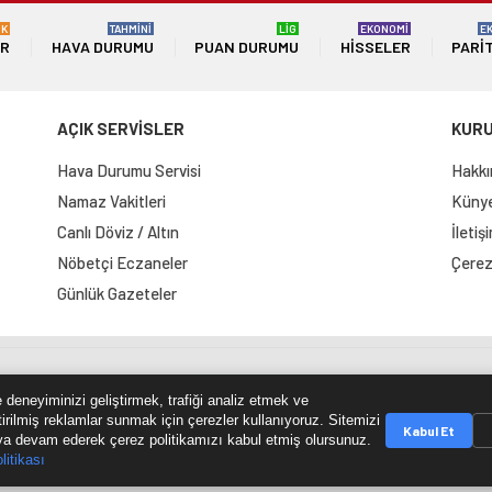
ÜK
TAHMİNİ
LİG
EKONOMİ
E
ER
HAVA DURUMU
PUAN DURUMU
HISSELER
PARI
AÇIK SERVİSLER
KUR
Hava Durumu Servisi
Hakkı
Namaz Vakitleri
Künye 
Canlı Döviz / Altın
İletiş
Nöbetçi Eczaneler
Çerez 
Günlük Gazeteler
e Haritası
RSS Kaynağı
Çumra Postası
@cumra_posta
 deneyiminizi geliştirmek, trafiği analiz etmek ve
tirilmiş reklamlar sunmak için çerezler kullanıyoruz. Sitemizi
Kabul Et
a devam ederek çerez politikamızı kabul etmiş olursunuz.
litikası
© 2026 cumrapostasi.com Tüm hakları saklıdır.