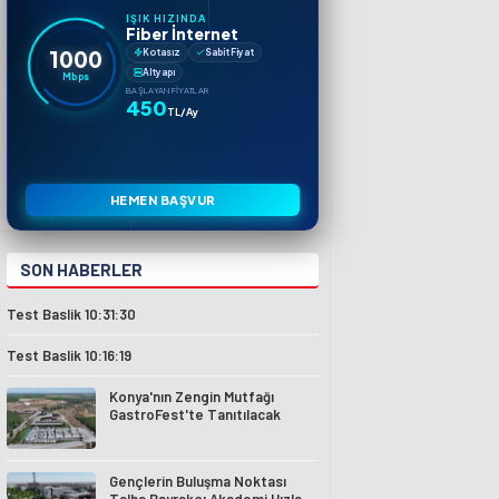
IŞIK HIZINDA
Fiber İnternet
1000
Kotasız
Sabit Fiyat
Altyapı
Mbps
BAŞLAYAN FIYATLAR
450
TL/Ay
HEMEN BAŞVUR
SON HABERLER
Test Baslik 10:31:30
Test Baslik 10:16:19
Konya'nın Zengin Mutfağı
GastroFest'te Tanıtılacak
Gençlerin Buluşma Noktası