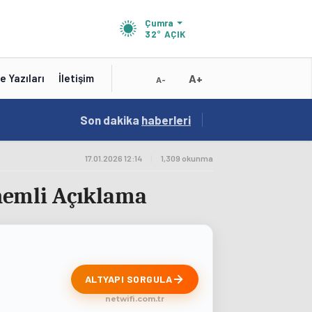
Çumra
32°
AÇIK
A+
e Yazıları
İletişim
A-
19:01
Son dakika
/
haberleri
Konya'nın Zengin Mutfağı GastroFest'te Tanıt
17.01.2026 12:14
|
1,309 okunma
nemli Açıklama
ALTYAPI SORGULA
netwifi.com.tr