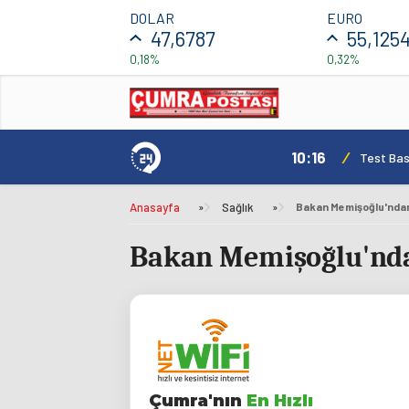
DOLAR
EURO
47,6787
55,125
0,18%
0,32%
10:16
/
Test Basl
Anasayfa
»
Sağlık
»
Bakan Memişoğlu'ndan
Bakan Memişoğlu'nda
Çumra'nın
En Hızlı