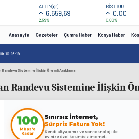
ALTIN(gr)
BİST 100
4
6.659,69
0.00
2,59%
0.00%
Anasayfa
Gazeteler
Çumra Haber
Konya Haber
Köş
ik 10:16:19
 Randevu Sistemine İlişkin Önemli Açıklama
n Randevu Sistemine İlişkin Ö
Sınırsız İnternet,
100
Sürpriz Fatura Yok!
Mbps'e
Kendi altyapımız ve son teknoloji ile
Kadar
evinize özel kesintisiz internet.