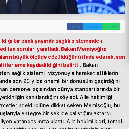
Paylaş
Tweetle
Gönder
ldığı bir canlı yayında sağlık sistemindeki
dilen soruları yanıtladı.
Bakan Memişoğlu:
ların büyük ölçüde çözüldüğünü ifade ederek, son
 ilerleme kaydedildiğini belirtti.
Bakan
ten sağlık sistemi" vizyonuyla hareket ettiklerini
nında son 23 yılda önemli bir dönüşüm geçirdiğini
man personel açısından dünya standartlarında bir
etkinliğin kanıtlandığını söyledi. Aile hekimliği
izmetlerindeki rolüne dikkat çeken Memişoğlu, bu
şlarıyla entegre bir şekilde çalıştığını aktardı.
ilyon vatandaşımıza ulaştı. Aile hekimlikleri, temel