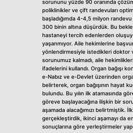
sorununu yüzde 90 oranında çözüm
poliklinikler ve çift randevuları opt
başladığımda 4-4,5 milyon randevu 
300 binin altına düşürdük. Bu bekley
hastaneyi tercih edenlerden oluşuy
yaşanmıyor. Aile hekimlerine başvur
yönlendirmesiyle istedikleri doktor
sorunumuz kalmadı, aile hekimlikle
ifadelerini kullandı. Organ bağışı 
e-Nabız ve e-Devlet üzerinden organ 
belirterek, organ bağışının hayat ku
bulundu. Bu yılın ilk atamasında gö
göreve başlayacağına ilişkin bir sor
aşamada alacağımızı belirtmiştik. İ
gerçekleştirdik, ikinci aşamayı da
sonuçlarına göre yerleştirmeler yap