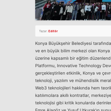
Yazar:
Editör
Konya Büyükşehir Belediyesi tarafında
ve en büyük bilim merkezi olan Konya 
üzerine kapsamlı bir eğitim düzenlend
Platformu, Innovative Technology Devel
gerçekleştirilen etkinlik, Konya ve çevr
teknoloji, yazılım ve mühendislik merakl
Web3 teknolojileri hakkında hem teor
katılımcılara akıllı kontratlar, merkezi
teknolojisi gibi kritik konularda derinl
Emre Alagöz ve Yusuf Utkurak’ın sunuml