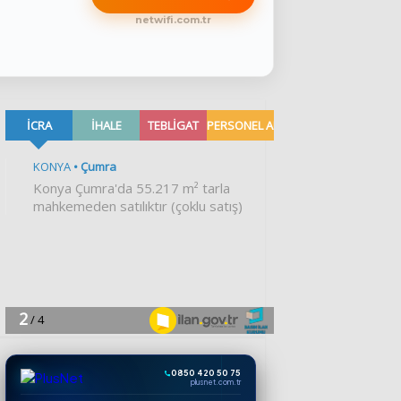
netwifi.com.tr
0850 420 50 75
plusnet.com.tr