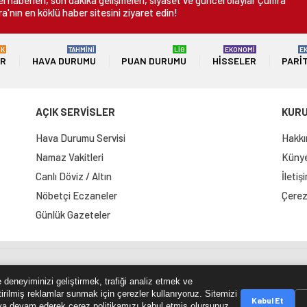
 haberleri, son dakika gelişmeleri, siyaset ve güncel olaylar Çumra
a'nın en köklü haber sitesini ziyaret edin!
ÜK
TAHMİNİ
LİG
EKONOMİ
E
ER
HAVA DURUMU
PUAN DURUMU
HISSELER
PARI
AÇIK SERVİSLER
KUR
Hava Durumu Servisi
Hakkı
Namaz Vakitleri
Künye 
Canlı Döviz / Altın
İletiş
Nöbetçi Eczaneler
Çerez 
Günlük Gazeteler
e Haritası
RSS Kaynağı
Çumra Postası
@cumra_posta
 deneyiminizi geliştirmek, trafiği analiz etmek ve
tirilmiş reklamlar sunmak için çerezler kullanıyoruz. Sitemizi
Kabul Et
a devam ederek çerez politikamızı kabul etmiş olursunuz.