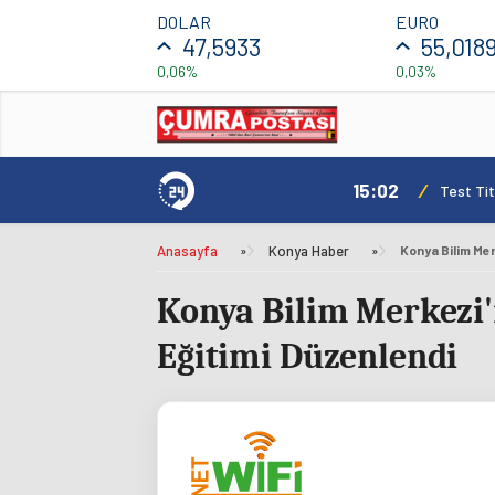
DOLAR
EURO
47,5933
55,018
0,06%
0,03%
15:02
/
Test Tit
Anasayfa
»
Konya Haber
»
Konya Bilim Merkezi'
Eğitimi Düzenlendi