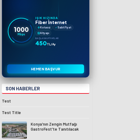
IŞIK HIZINDA
Fiber İnternet
1000
Kotasız
Sabit Fiyat
Altyapı
Mbps
BAŞLAYAN FIYATLAR
450
TL/Ay
HEMEN BAŞVUR
SON HABERLER
Test
Test Title
Konya'nın Zengin Mutfağı
GastroFest'te Tanıtılacak