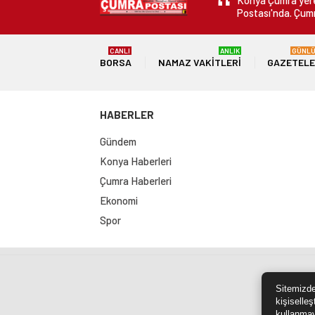
Konya Çumra yerel
Postası'nda. Çumr
CANLI
ANLIK
GÜNL
BORSA
NAMAZ VAKITLERI
GAZETEL
HABERLER
Gündem
Konya Haberleri
Çumra Haberleri
Ekonomi
Spor
Sit
Sitemizde
kişiselleş
kullanmay