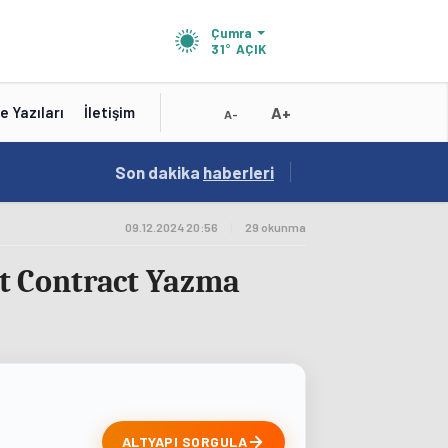
Çumra
31°
AÇIK
A+
e Yazıları
İletişim
A-
19:01
Son dakika
/
haberleri
Konya'nın Zengin Mutfağı GastroFest'te Tanıt
09.12.2024 20:56
|
29 okunma
t Contract Yazma
ALTYAPI SORGULA