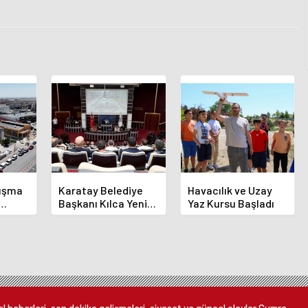
luşma
Karatay Belediye
Havacılık ve Uzay
Başkanı Kılca Yeni
Yaz Kursu Başladı
demi
Projeleri Açıkladı
or