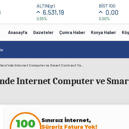
ALTIN(gr)
BİST 100
9
6.531,19
0.00
0,55%
0.00%
Anasayfa
Gazeteler
Çumra Haber
Konya Haber
Köş
le
Konya Bilim Merkezi'nde Internet Computer ve Smart Contract Yazma Eğitimi Düzenlendi
nde Internet Computer ve Smar
Sınırsız İnternet,
100
Sürpriz Fatura Yok!