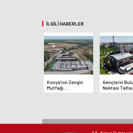
İLGILI HABERLER
Konya'nın Zengin
Gençlerin Bu
Mutfağı
Noktası Talha
GastroFest'te
Bayrakçı Aka
Tanıtılacak
Hızla Yükseliy