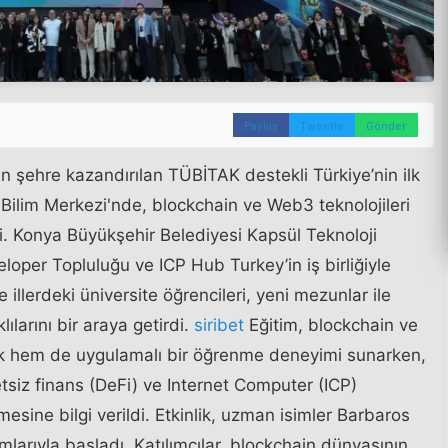
Paylaş
Tweetle
Gönder
n şehre kazandırılan TÜBİTAK destekli Türkiye’nin ilk
Bilim Merkezi'nde, blockchain ve Web3 teknolojileri
i. Konya Büyükşehir Belediyesi Kapsül Teknoloji
oper Topluluğu ve ICP Hub Turkey’in iş birliğiyle
e illerdeki üniversite öğrencileri, yeni mezunlar ile
ılarını bir araya getirdi.
siribet
Eğitim, blockchain ve
ik hem de uygulamalı bir öğrenme deneyimi sunarken,
yetsiz finans (DeFi) ve Internet Computer (ICP)
emesine bilgi verildi. Etkinlik, uzman isimler Barbaros
arıyla başladı. Katılımcılar, blockchain dünyasının