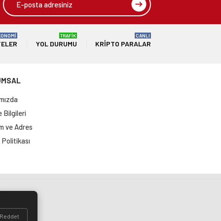
KONOMİ
TRAFİK
CANLI
TELER
YOL DURUMU
KRIPTO PARALAR
UMSAL
mızda
Bilgileri
im ve Adres
Politikası
si
Reddet