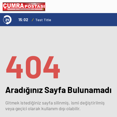
15:02
/
1
Karatay Kanal Caddesi Yol Yenileme Çalışmaları Sürüyor
Test Title
404
Aradığınız Sayfa Bulunamadı
Gitmek istediğiniz sayfa silinmiş, ismi değiştirilmiş
veya geçici olarak kullanım dışı olabilir.