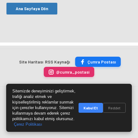
Ana Sayfaya Dön
Site Haritası
RSS Kaynağı
Çumra Postası
@cumra_postasi
Sitemizde deneyiminizi geliştirmek,
© 2026 cumrapostasi.com Tüm hakları saklıdır.
trafiği analiz etmek ve
kişiselleştirilmiş reklamlar sunmak
için çerezler kullanıyoruz. Sitemizi
Kabul Et
Reddet
kullanmaya devam ederek çerez
politikamızı kabul etmiş olursunuz.
Çerez Politikası